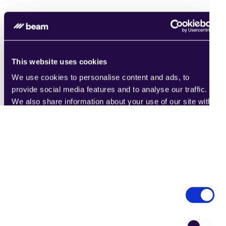
This website uses cookies
FINANZDIENSTLEISTUNGEN & BANKWESEN
We use cookies to personalise content and ads, to
Agent für die Meldung verdächtiger Aktivitäten
provide social media features and to analyse our traffic.
AGENTISCHE WORKFLOWS
We also share information about your use of our site with
Finanzberichterstattung
our social media, advertising and analytics partners who
Vorschlagerstellung
may combine it with other information that you’ve
provided to them or that they’ve collected from your use
of their services.
Consent
Necessary
Selection