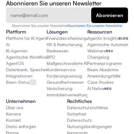
Abonnieren Sie unseren Newsletter
Abonnieren Sie unseren Newsletter
Abonnieren Sie unseren Newsletter
Plattform
Lösungen
Ressourcen
Plattform für KI Agenten
Finanzdienstleistungen
Agentic Insights
BLOG
AI
HR & Rekrutierung
Agentische Automatisie
KI-Agenten
Bankwesen
Webinare
NEU
Agentische Workflows
BPO
Changelog
AgentOS
Maßgeschneiderte KI-Lösungen
Partnerprogramm
Datenbank, Speicher & Rag
Kundenservice
Beam Akademie
Integrationen
Forderungseinzug
Anwendungsfälle
Beam-Status
Gesundheitswesen
Case Studies
Versicherung
AI Native
NEU
Immobilienverwaltung
Unternehmen
Rechtliches
Über uns
Datenschutzrichtlinie
Karriere
Sicherheit
Kontakt
Datenschutz
Demo anfragen
Nutzungsbedingungen
Presse
Impressum