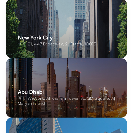
New York City
🇺🇸 21, 447 Broadway, 2. Etage, 10013
Abu Dhabi
🇦🇪 WeWork, Al Khatem Tower, ADGM Square, Al 
Maryah Island