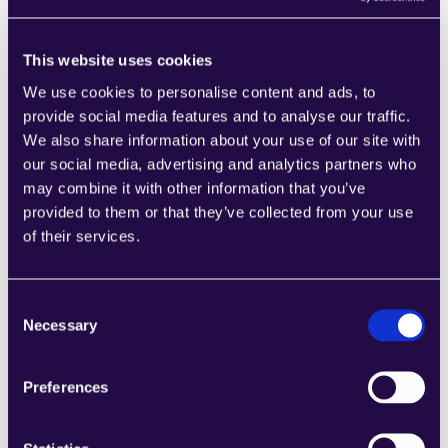
Strategy (m/w/d)
This website uses cookies
We use cookies to personalise content and ads, to
(Senior) Partnership 
Berlin, München
provide social media features and to analyse our traffic.
Manager (m/w/d)
We also share information about your use of our site with
our social media, advertising and analytics partners who
may combine it with other information that you’ve
provided to them or that they’ve collected from your use
Enterprise SDR
Berlin, München
of their services.
Consent
Associate Business 
Necessary
Berlin, München
Selection
Development
Preferences
Sales Development 
Berlin, München