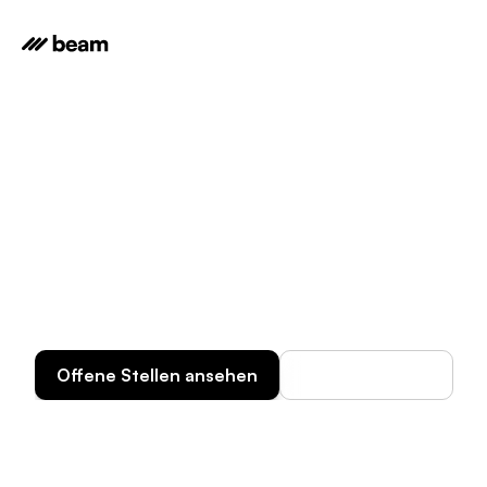
Karriere
Helfen Sie uns, die Zukunft der 
Organisationen zu gestalten
Das letzte Unternehmen, das wir jemals 
gründen werden. Wir arbeiten am 
endgültigen Vorstoß
Offene Stellen ansehen
Wie wir arbeiten