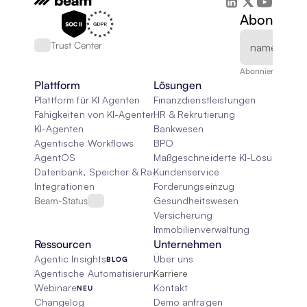
Abonnieren
Trust Center
Abonnieren Sie un
Plattform
Lösungen
Plattform für KI Agenten
Finanzdienstleistungen
Fähigkeiten von KI-Agenten
HR & Rekrutierung
KI-Agenten
Bankwesen
Agentische Workflows
BPO
AgentOS
Maßgeschneiderte KI-Lösungen
Datenbank, Speicher & Rag
Kundenservice
Integrationen
Forderungseinzug
Beam-Status
Gesundheitswesen
Versicherung
Immobilienverwaltung
Ressourcen
Unternehmen
Agentic Insights
Über uns
BLOG
Agentische Automatisierung 101
Karriere
Webinare
Kontakt
NEU
Changelog
Demo anfragen