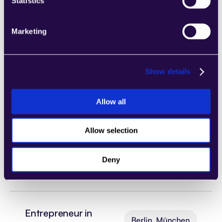
Statistics
Representative
Marketing
(Senior) Account 
VAE (Abu Dhabi, Dubai)
Executive GCC
Show details
Allow all
Enterprise SDR GCC
VAE (Abu Dhabi, Dubai)
Allow selection
Sales Development 
Deny
Dubai, VAE
Representative
Entrepreneur in 
Berlin, München