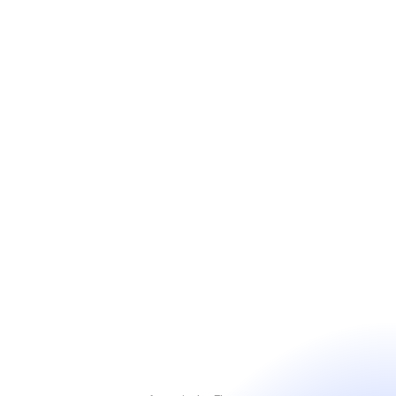
9
5
%
Frühzeitig
erkannte
Probleme
6
0
%
Schnellere
Problemlösung