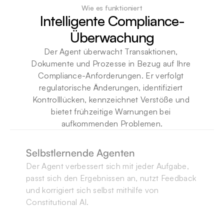
Wie es funktioniert
Intelligente Compliance-
Überwachung
Der Agent überwacht Transaktionen, 
Dokumente und Prozesse in Bezug auf Ihre 
Compliance-Anforderungen. Er verfolgt 
regulatorische Änderungen, identifiziert 
Kontrolllücken, kennzeichnet Verstöße und 
bietet frühzeitige Warnungen bei 
aufkommenden Problemen.
Selbstlernende Agenten
Der Agent verbessert sich mit jeder Aufgabe, 
passt sich den Ergebnissen an, nutzt Feedback 
und korrigiert sich selbst mithilfe von 
Extrahieren Sie Bestellnummer, 
Extrahieren Sie Bestellnummer, 
Constitutional AI.
Extrahieren Sie Bestellnummer, 
Verkäuferinformationen, 
Verkäuferinformationen, 
Durch ständige Feedbackschleifen verbessern 
Verkäuferinformationen, 
Lieferinformationen und Zahlungsdetails 
Lieferinformationen und 