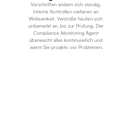
Vorschriften ändern sich ständig. 
Interne Kontrollen verlieren an 
Wirksamkeit. Verstöße häufen sich 
unbemerkt an, bis zur Prüfung. Der 
Compliance Monitoring Agent 
überwacht alles kontinuierlich und 
warnt Sie proaktiv vor Problemen.
R
u
n
d
u
m
d
i
e
U
h
r
Kontinuierliche
Überwachung