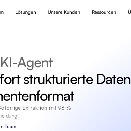
rm
Lösungen
Unsere Kunden
Ressourcen
Ü
-KI-Agent
fort strukturierte Daten 
entenformat
fortige Extraktion mit 98 % 
heidung.
em Team