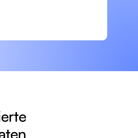
erte 
aten