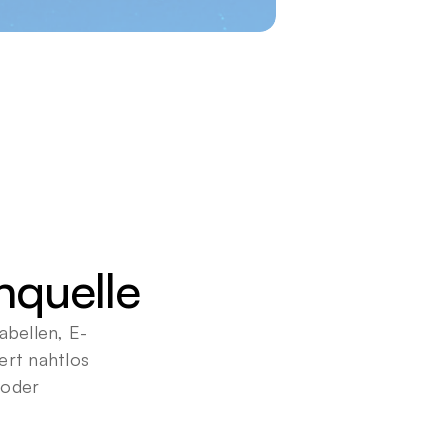
nquelle
bellen, E-
rt nahtlos 
oder 