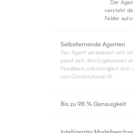
Der Agent
versteht da
Felder auto
Selbstlernende Agenten
Der Agent verbessert sich mit
passt sich den Ergebnissen an
Feedback und korrigiert sich s
von Constitutional AI.
Durch ständige Feedbackschle
verbessern die Beam AI-Agen
Ansatz mit jedem Zyklus, was 
Bis zu 98 % Genauigkeit
Genauigkeit von 98% über all
Wir nennen es ModelMesh. J
wählt das richtige Modell für 
und balanciert Geschwindigkei
Intelligenter Modellwechse
und Kosten in Echtzeit.