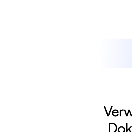
Verw
Dok