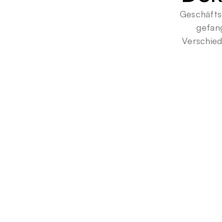
Geschäftsd
gefan
Verschied
2
0
x
Schnellere
Extraktion