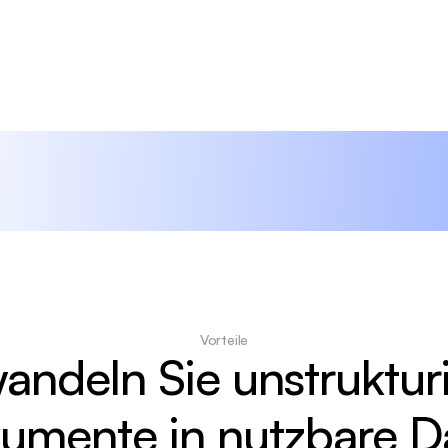
Vorteile
andeln Sie unstrukturi
umente in nutzbare D