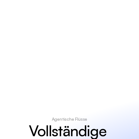
B
e
l
i
e
b
i
g
Dokumentenformat
Agentische Flüsse
Vollständige 