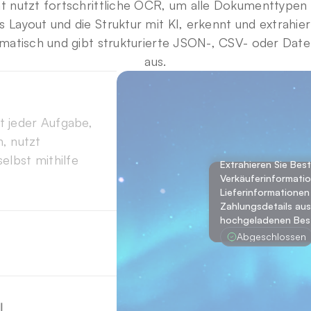
 nutzt fortschrittliche OCR, um alle Dokumenttypen z
s Layout und die Struktur mit KI, erkennt und extrahier
matisch und gibt strukturierte JSON-, CSV- oder Date
aus.
 jeder Aufgabe, 
, nutzt 
elbst mithilfe 
Extrahieren Sie Best
Extrahieren Sie Best
Extrahieren Sie Best
Verkäuferinformation
Verkäuferinformatio
ifen 
Verkäuferinformation
Lieferinformationen 
Lieferinformationen
Lieferinformationen 
ten ihren 
aus den hochgeladen
Zahlungsdetails aus
aus den hochgeladen
hochgeladenen Best
Bestellformularen.
zu einer 
Bestellformularen.
Abgeschlossen
Abgeschlossen
e Abläufe führt.
eder Agent 
Abgeschlossen
die Aufgabe aus 
t, Genauigkeit 
l