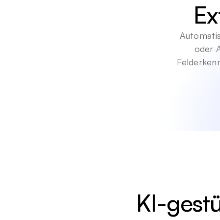
Ex
Automatis
oder 
Felderkenn
KI-gest