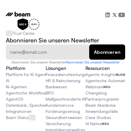
Trust Center
Abonnieren Sie unseren Newsletter
Abonnieren Sie unseren Newsletter
Abonnieren Sie unseren Newsletter
Plattform
Lösungen
Ressourcen
Plattform für KI Agenten
Finanzdienstleistungen
Agentic Insights
BLOG
AI
HR & Rekrutierung
Agentische Automatisie
KI-Agenten
Bankwesen
Webinare
NEU
Agentische Workflows
BPO
Changelog
AgentOS
Maßgeschneiderte KI-Lösungen
Partnerprogramm
Datenbank, Speicher & Rag
Kundenservice
Beam Akademie
Integrationen
Forderungseinzug
Anwendungsfälle
Beam-Status
Gesundheitswesen
Case Studies
Versicherung
AI Native
NEU
Immobilienverwaltung