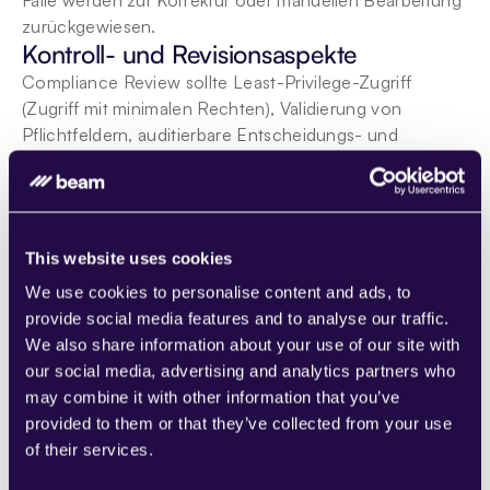
Fälle werden zur Korrektur oder manuellen Bearbeitung 
zurückgewiesen.
Kontroll- und Revisionsaspekte
Compliance Review sollte Least-Privilege-Zugriff 
(Zugriff mit minimalen Rechten), Validierung von 
Pflichtfeldern, auditierbare Entscheidungs- und 
Schreibprotokolle sowie eine Abbruchbedingung 
nutzen, wenn Daten fehlen oder das Vertrauensniveau 
unter dem genehmigten Schwellenwert liegt. Der 
Prozesseigentümer definiert vor der Veröffentlichung 
This website uses cookies
Regeln für Wiederholungen, Eskalationen, Datenschutz 
und Rollback.
We use cookies to personalise content and ads, to
Ergebnisse und Abbruchkriterien
provide social media features and to analyse our traffic.
We also share information about your use of our site with
Der Workflow endet nach der final genehmigten Aktion: 
our social media, advertising and analytics partners who
Senden der empfohlenen Anpassungen zur Behebung 
may combine it with other information that you’ve
von Nicht-Konformitäten. Das Ergebnis wird in das 
provided to them or that they’ve collected from your use
validierte System of Record geschrieben, das Resultat 
of their services.
dokumentiert und der verantwortliche Eigentümer 
benachrichtigt, wenn Folgemaßnahmen erforderlich 