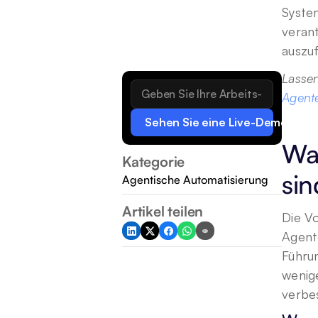
Syste
verant
auszu
Lassen
Agent
Sehen Sie eine Live-Demo
Wa
Kategorie
sin
Agentische Automatisierung
Artikel teilen
Die Vo
Agente
Führu
wenige
verbe