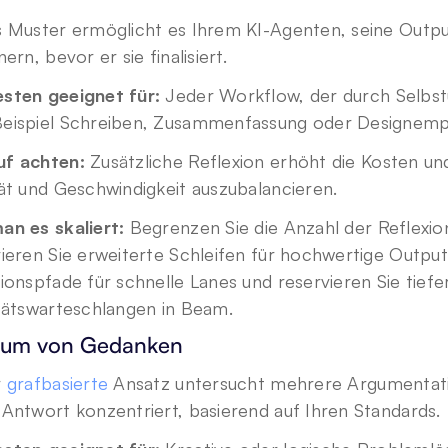
 Muster ermöglicht es Ihrem KI-Agenten, seine Outputs
nern, bevor er sie finalisiert.
sten geeignet für:
 Jeder Workflow, der durch Selbst
eispiel Schreiben, Zusammenfassung oder Designemp
f achten: 
Zusätzliche Reflexion erhöht die Kosten und
ät und Geschwindigkeit auszubalancieren.
an es skaliert: 
Begrenzen Sie die Anzahl der Reflexio
ieren Sie erweiterte Schleifen für hochwertige Outputs
ionspfade für schnelle Lanes und reservieren Sie tiefer
itätswarteschlangen in Beam.
aum von Gedanken
 
grafbasierte
 Ansatz untersucht mehrere Argumentatio
Antwort konzentriert, basierend auf Ihren Standards.