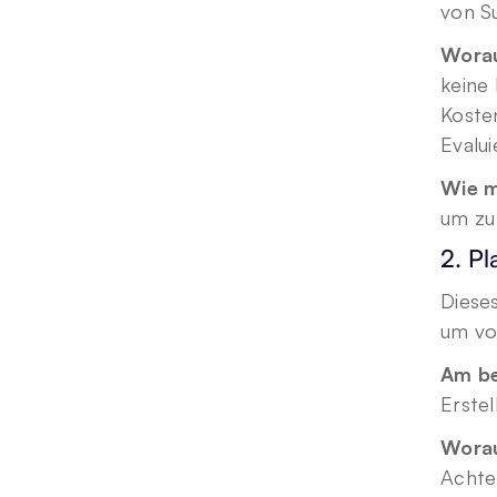
von S
Worau
keine
Koste
Evalu
Wie m
um zu
2. P
Dieses
um vo
Am be
Erste
Worau
Achten