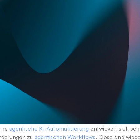
ne 
agentische KI-Automatisierung
 entwickelt sich sch
rderungen zu 
agentischen Workflows
. Diese sind wie