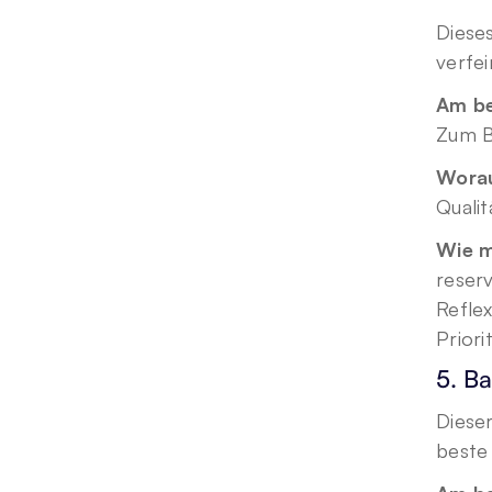
Dieses
verfei
Am be
Zum B
Worau
Qualit
Wie m
reserv
Reflex
Prior
5. B
Dieser
beste 