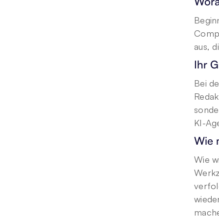
Wora
Beginn
Compl
aus, 
Ihr G
Bei de
Redak
sonder
KI-Age
Wie 
Wie wi
Werkz
verfo
wieder
mache