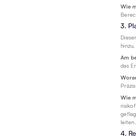
Wie m
Berec
3. Pl
Diese
hinzu,
Am be
das Er
Worau
Präzis
Wie m
risiko
geflag
leiten.
4. Re