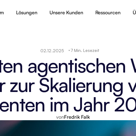
rm
Lösungen
Unsere Kunden
Ressourcen
Ü
7 Min. Lesezeit
02.12.2025
ten agentischen
 zur Skalierung 
enten im Jahr 2
von
Fredrik Falk