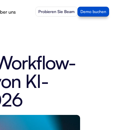
ber uns
Probieren Sie Beam
Demo buchen
 Workflow-
von KI-
026