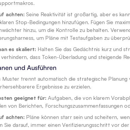
upportmakros.
f achten:
 Seine Reaktivität ist großartig, aber es kan
 klaren Stop-Bedingungen hinzufügen. Fügen Sie maxim
nwächter hinzu, um die Kontrolle zu behalten. Verwen
ierungsharness, um Pläne mit Testaufgaben zu überprüf
an es skaliert: 
Halten Sie das Gedächtnis kurz und str
 verhindern, dass Token-Überladung und steigende R
lanen und Ausführen
 Muster trennt automatisch die strategische Planung 
rhersehbarere Ergebnisse zu erzielen.
sten geeignet für: 
Aufgaben, die von klarem Vorabpla
llen von Berichten, Forschungszusammenfassungen od
f achten: 
Pläne können starr sein und scheitern, wen
 Sie darauf, immer einen Verifizierungsschritt vor de