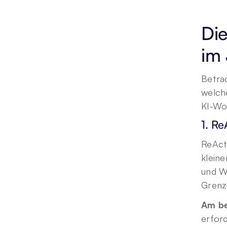
Die
im
Betra
welche
KI-Wo
1. Re
ReAct
kleine
und W
Grenze
Am be
erford