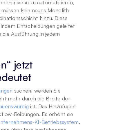
mensniveau zu automatisieren, 
 müssen kein neues Monolith 
inationsschicht hinzu. Diese 
 indem Entscheidungen geleitet 
 die Ausführung in jedem 
 jetzt 
edeutet
ungen
 suchen, werden Sie 
icht mehr durch die Breite der 
rauenswürdig
 ist. Das Hinzufügen 
low-Reibungen. Es erhöht sie 
nternehmens-KI-Betriebssystem
. 
ionen über Ihre bestehenden 