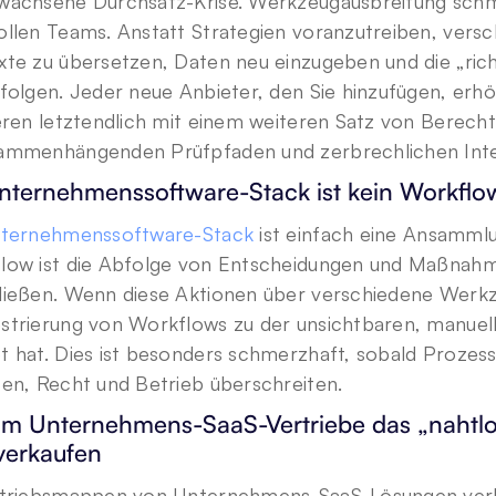
wachsene Durchsatz-Krise. Werkzeugausbreitung schmäle
ollen Teams. Anstatt Strategien voranzutreiben, versc
xte zu übersetzen, Daten neu einzugeben und die „rich
folgen. Jeder neue Anbieter, den Sie hinzufügen, erhöh
eren letztendlich mit einem weiteren Satz von Berecht
ammenhängenden Prüfpfaden und zerbrechlichen Integ
Unternehmenssoftware-Stack ist kein Workflo
ternehmenssoftware-Stack
 ist einfach eine Ansammlu
low ist die Abfolge von Entscheidungen und Maßnahmen
ließen. Wenn diese Aktionen über verschiedene Werkzeu
trierung von Workflows zu der unsichtbaren, manuelle
 hat. Dies ist besonders schmerzhaft, sobald Prozess
zen, Recht und Betrieb überschreiten.
m Unternehmens-SaaS-Vertriebe das „nahtlo
verkaufen
rtriebsmappen von Unternehmens-SaaS-Lösungen verbind