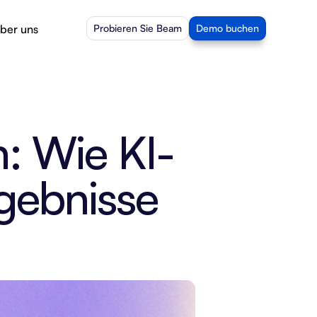
ber uns
Probieren Sie Beam
Demo buchen
: Wie KI-
ebnisse 