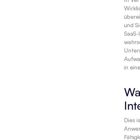
Wirkli
übere
und S
SaaS-
wahrsc
Unter
Aufwa
in ein
Was
Int
Dies 
Anwend
Fähigk