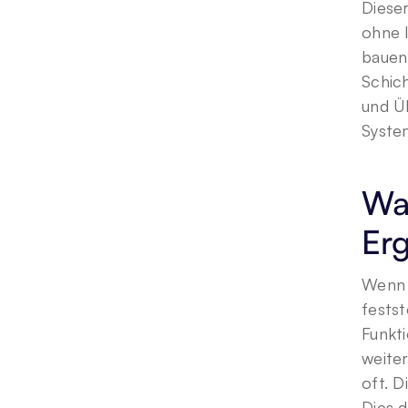
Diese
ohne 
bauen.
Schic
und Üb
System
Wa
Er
Wenn 
festst
Funkti
weite
oft. D
Dies d