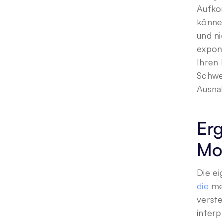
Aufko
können
und ni
expon
Ihren
Schwe
Ausna
Erg
Mon
Die ei
die
 me
verste
interp