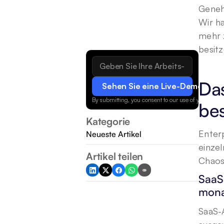
Genehm
Wir ha
mehr z
besitz
Da
Sehen Sie eine Live-Demo
By submitting, you consent to our use of your data.
bes
Kategorie
Enterp
Neueste Artikel
einzel
Artikel teilen
Chaos
SaaS
mona
SaaS-A