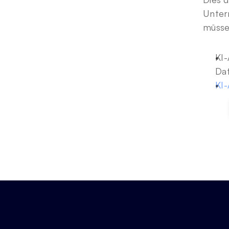
Unter
müsse
KI-
Dat
KI-