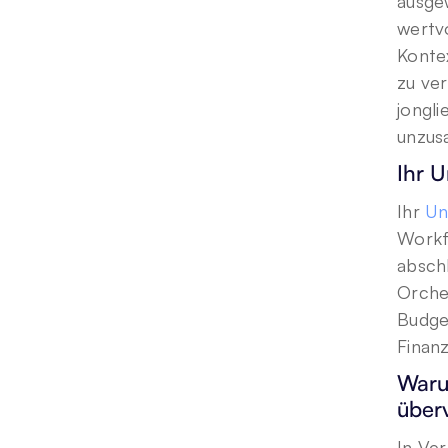
ausge
wertv
Konte
zu ver
jongli
unzus
Ihr 
Ihr 
Un
Workf
absch
Orches
Budget
Finan
Waru
über
In Ve