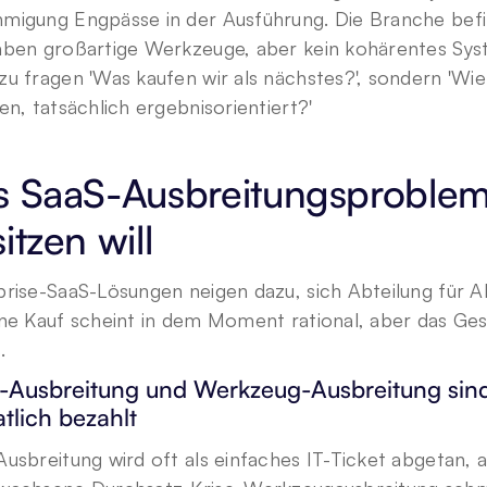
igung Engpässe in der Ausführung. Die Branche befinde
ben großartige Werkzeuge, aber kein kohärentes System
u fragen 'Was kaufen wir als nächstes?', sondern 'Wie
en, tatsächlich ergebnisorientiert?'
s SaaS-Ausbreitungsproblem
Privacy Policy
.
itzen will
rise-SaaS-Lösungen neigen dazu, sich Abteilung für Ab
ne Kauf scheint in dem Moment rational, aber das Gesa
.
-Ausbreitung und Werkzeug-Ausbreitung sind 
tlich bezahlt
usbreitung wird oft als einfaches IT-Ticket abgetan, abe