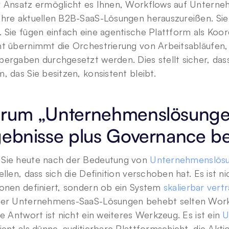
r Ansatz ermöglicht es Ihnen, Workflows auf Unterneh
Ihre aktuellen B2B-SaaS-Lösungen herauszureißen. Sie
 Sie fügen einfach eine agentische Plattform als Koord
ht übernimmt die Orchestrierung von Arbeitsabläufen,
ergaben durchgesetzt werden. Dies stellt sicher, dass
, das Sie besitzen, konsistent bleibt.
rum „Unternehmenslösungen“
gebnisse plus Governance b
Sie heute nach der Bedeutung von 
Unternehmenslös
ellen, dass sich die Definition verschoben hat. Es ist n
onen definiert, sondern ob ein System 
skalierbar vert
rer Unternehmens-SaaS-Lösungen behebt selten Workf
ie Antwort ist nicht ein weiteres Werkzeug. Es ist ein 
U
ient als dünne, auditierbare Plattformschicht, die Akt