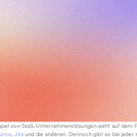
tapel von SaaS-Unternehmenslösungen sieht auf dem 
force
, 
Jira
 und die anderen. Dennoch gibt es bei jeder