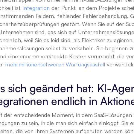
chkeit ist 
Integration
 der Punkt, an dem Projekte schei
instimmenden Feldern, fehlender Fehlerbehandlung, G
icherheitsüberprüfungen gestört. Wenn Sie auf der Su
Unternehmen sind, das sich auf Unternehmenslösungen
heinlich, weil Sie es leid sind, als Elektriker zu agieren.
nehmenslösungen selbst zu verkabeln. Sie beginnen zu
nd eine enorme versteckte Kosten verursacht, die verm
en 
mehrmillionenschweren Wartungsausfall
 verwandeln
 sich geändert hat: KI-Age
egrationen endlich in Aktion
ist der entscheidende Moment, in dem SaaS-Lösungen a
ungen zu sein, in die man sich einfach einloggt. Sie en
eiten, die von Ihren Systemen aufgerufen werden könne