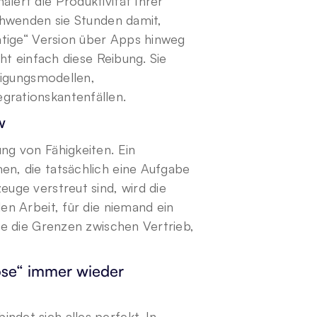
rt die Produktivität Ihrer 
hwenden sie Stunden damit, 
tige“ Version über Apps hinweg 
t einfach diese Reibung. Sie 
igungsmodellen, 
rationskantenfällen.
w
ng von Fähigkeiten. Ein 
, die tatsächlich eine Aufgabe 
ge verstreut sind, wird die 
n Arbeit, für die niemand ein 
e die Grenzen zwischen Vertrieb, 
se“ immer wieder 
et sich alles perfekt. In 