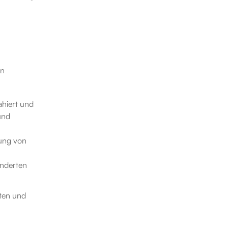
n 
hiert und 
nd 
ung von 
nderten 
ten und 