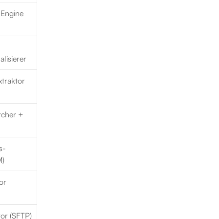
-Engine
lisierer
traktor 
cher + 
s-
M)
or
or (SFTP)