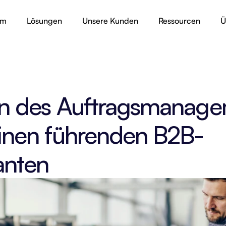
rm
Lösungen
Unsere Kunden
Ressourcen
Ü
on des Auftragsmanage
einen führenden B2B-
anten