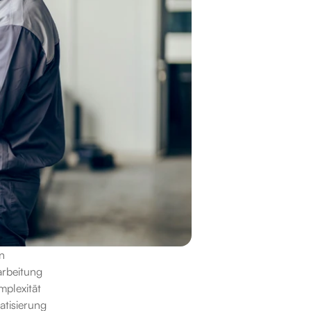
n 
rbeitung 
plexität 
tisierung 