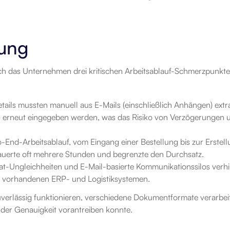
rung
ich das Unternehmen drei kritischen Arbeitsablauf-Schmerzpunkte
etails mussten manuell aus E-Mails (einschließlich Anhängen) extra
) erneut eingegeben werden, was das Risiko von Verzögerungen u
o-End-Arbeitsablauf, vom Eingang einer Bestellung bis zur Erstell
dauerte oft mehrere Stunden und begrenzte den Durchsatz.
at-Ungleichheiten und E-Mail-basierte Kommunikationssilos verhi
en vorhandenen ERP- und Logistiksystemen.
uverlässig funktionieren, verschiedene Dokumentformate verarbei
der Genauigkeit vorantreiben konnte.