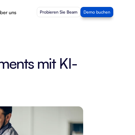
ber uns
Probieren Sie Beam
Demo buchen
ments mit KI-