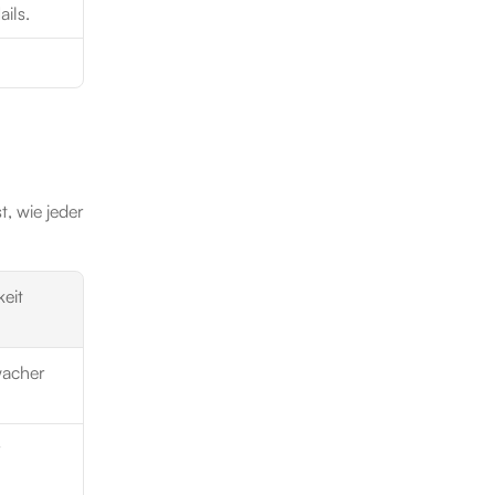
ils.
 wie jeder 
eit
wacher
 