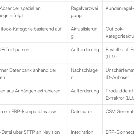
Absender speziellen 
Regelverzwei
Kundenregel
egeln folgt
gung
tlook-Kategorie basierend auf 
Aktualisierun
Outlook-
g
Kategorieaktua
PDF/Text parsen
Aufforderung
Bestellkopf-Ex
(LLM)
rner Datenbank anhand der 
Nachschlage
Unschärfemat
gen
n
ID-Auflöser
ten aus Anhängen extrahieren
Aufforderung
Produktdetail
Extraktor (LL
 in ein ERP-kompatibles 
.csv
Dateiautor
CSV-Generat
-Datei über SFTP an Navision
Integration
ERP-Connect