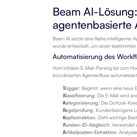
Beam AI-Lösung: 
agentenbasierte 
Beam AI setzte eine Reihe intelligenter A
wurde entwickelt, um einen bestimmten 
Automatisierung des Workf
Vom initialen E-Mail-Parsing bis zum Hoc
koordinierten Agentenfluss automatisier
Trigger
: Beginnt, wenn eine neue 
Klassifizierung
: Die E-Mail wird an
Kategorisierung
: Die Outlook-Kateg
Regelprüfung
: Kundenbezogene Lo
Kopfextraktion
: Zieht wichtige Bes
Kunden-ID-Abgleich
: Verwendet u
Artikelposten-Extraktion
: Analysi