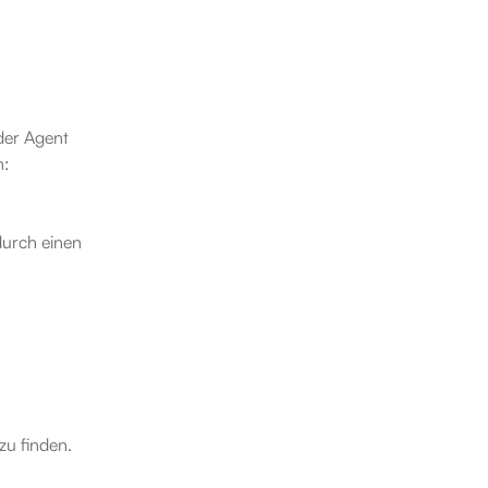
er Agent 
n:
urch einen 
zu finden.