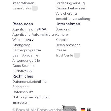
Integrationen
Forderungseinzug
Beam-Status
Gesundheitswesen
Versicherung
Immobilienverwaltung
Ressourcen
Unternehmen
Agentic Insights
Über uns
BLOG
Agentische Automatisierung 101
Karriere
Webinare
Kontakt
NEU
Changelog
Demo anfragen
Partnerprogramm
Presse
Beam Akademie
Trust Center
Anwendungsfälle
Case Studies
AI Native
NEU
Rechtliches
Datenschutzrichtlinie
Sicherheit
Datenschutz
Nutzungsbedingungen
Impressum
Select Language
© Beam AI. Alle Rechte vorbehalten 2026
DE