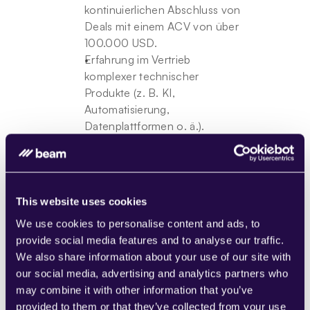
kontinuierlichen Abschluss von 
Deals mit einem ACV von über 
100.000 USD.
Erfahrung im Vertrieb 
komplexer technischer 
Produkte (z. B. KI, 
Automatisierung, 
Datenplattformen o. ä.).
Umfangreiche Erfahrung im 
Abschluss von Multi-
Stakeholder-Deals mit C-
Level- und VP-Entscheidern.
This website uses cookies
Nachgewiesene Fähigkeit, 
We use cookies to personalise content and ads, to
Pipelines durch Outbound- 
provide social media features and to analyse our traffic.
und selbst generierte 
We also share information about your use of our site with
Aktivitäten aufzubauen und 
our social media, advertising and analytics partners who
erfolgreich abzuschließen.
may combine it with other information that you’ve
Erfahrung mit nutzungs- oder 
provided to them or that they’ve collected from your use
verbrauchsbasierten 