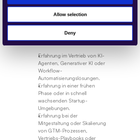
einem hohen Maß an 
Eigenverantwortung.
Allow selection
Arbeitserlaubnis für die VAE, 
Saudi-Arabien oder ein 
anderes GCC-Land.
Deny
Wünschenswert
Erfahrung im Vertrieb von KI-
Agenten, Generativer KI oder 
Workflow-
Automatisierungslösungen.
Erfahrung in einer frühen 
Phase oder in schnell 
wachsenden Startup-
Umgebungen.
Erfahrung bei der 
Mitgestaltung oder Skalierung 
von GTM-Prozessen, 
Vertriebs-Playbooks oder 