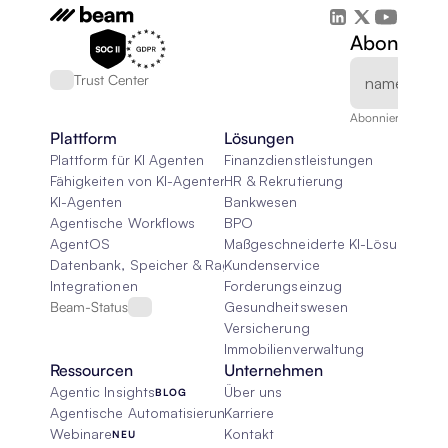
Abonnieren
Trust Center
Abonnieren Sie un
Plattform
Lösungen
Plattform für KI Agenten
Finanzdienstleistungen
Fähigkeiten von KI-Agenten
HR & Rekrutierung
KI-Agenten
Bankwesen
Agentische Workflows
BPO
AgentOS
Maßgeschneiderte KI-Lösungen
Datenbank, Speicher & Rag
Kundenservice
Integrationen
Forderungseinzug
Beam-Status
Gesundheitswesen
Versicherung
Immobilienverwaltung
Ressourcen
Unternehmen
Agentic Insights
Über uns
BLOG
Agentische Automatisierung 101
Karriere
Webinare
Kontakt
NEU