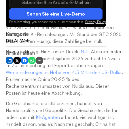
Sehen Sie eine Live-Demo
By submitting, you consent to our use of your data.
Privacy Policy
.
Vor zwei Jahren hielt Nvidia 95 % des chinesischen 
Kategorie
Marktes für KI-Beschleuniger. Mit Stand der GTC 2026 
Die AI-Welt
erklärt Jensen Huang, diese Zahl liege bei null.
Nicht rückläufig. Nicht unter Druck. 
Null
. Allein im ersten 
Artikel teilen
Quartal seines Geschäftsjahres 2026 verbuchte Nvidia 
im Zusammenhang mit Exportbeschränkungen 
Wertminderungen in Höhe von 4,5 Milliarden US-Dollar
. 
Früher machte China 20-25 % des 
Rechenzentrumsumsatzes von Nvidia aus. Dieser 
Posten ist heute eine Abschreibung.
Die Geschichte, die alle erzählen, handelt von 
Handelspolitik und Geopolitik. Die Geschichte, die für 
jeden, der mit 
KI-Agenten
 arbeitet, viel wichtiger ist, 
handelt davon, was als Nächstes geschah: China hat 