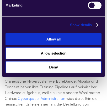
Was 4,5 Milliarden US-Dollar an 
Marketing
Abschreibungen tatsächlich bewirkt 
haben
Show details
Die US-Exportkontrollen haben ihr erklärtes Ziel 
erreicht: China hat keinen Zugriff auf die neuesten 
Chips von Nvidia. Die Zweitrundeneffekte sind jedoch 
Allow all
schwerlich ein Grund zur Freude.
Chinas Inlandsmarkt für KI-Chips wuchs in weniger als 
Allow selection
drei Jahren von fast Null auf geschätzte 30-35 
Milliarden US-Dollar. Huawei hat einen 
Deny
wettbewerbsfähigen Inference-Chip und den 
passenden Software-Stack dazu entwickelt. 
Chinesische Hyperscaler wie ByteDance, Alibaba und 
Tencent haben ihre Training Pipelines auf heimischer 
Hardware aufgebaut, weil sie keine andere Wahl hatten. 
Chinas 
Cyberspace-Administration
 wies daraufhin die 
heimischen Unternehmen an, die Bestellung von 