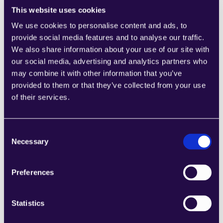
This website uses cookies
Für Unternehmen, die KI-Agenten einsetzen, ist dies 
weit über die Geopolitik hinaus von Bedeutung. Die 
We use cookies to personalise content and ads, to
Modellanbieter driften bereits auseinander. 
DeepSeek
, 
provide social media features and to analyse our traffic.
Qwen und andere Modelle chinesischen Ursprungs 
We also share information about your use of our site with
werden auf Ascend-Hardware trainiert und optimiert. 
our social media, advertising and analytics partners who
Westliche Modelle laufen auf Nvidia. Wenn Ihre 
may combine it with other information that you’ve
Orchestrierungsebene für Agenten an ein einziges 
provided to them or that they’ve collected from your use
Hardware-Ökosystem gebunden ist, verlieren Sie den 
of their services.
Zugang zur Hälfte aller neu entwickelten Modelle.
Hier werden hardware-agnostische 
Plattformen für 
Consent
Agenten
 zum strukturellen Vorteil und sind nicht mehr 
Necessary
Selection
nur ein Komfortmerkmal. Ein Agent, der auf jedem 
Modell läuft – unabhängig davon, auf welchem Silizium 
Preferences
es trainiert wurde –, kümmert sich nicht darum, ob der 
nächste Durchbruch aus Santa Clara oder aus 
Shenzhen kommt.
Statistics