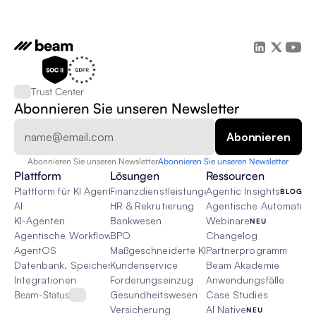
Trust Center
Abonnieren Sie unseren Newsletter
Abonnieren Sie unseren Newsletter
Abonnieren Sie unseren Newsletter
Plattform
Lösungen
Ressourcen
Plattform für KI Agenten
Finanzdienstleistungen
Agentic Insights
BLOG
AI
HR & Rekrutierung
Agentische Automatisie
KI-Agenten
Bankwesen
Webinare
NEU
Agentische Workflows
BPO
Changelog
AgentOS
Maßgeschneiderte KI-Lösungen
Partnerprogramm
Datenbank, Speicher & Rag
Kundenservice
Beam Akademie
Integrationen
Forderungseinzug
Anwendungsfälle
Beam-Status
Gesundheitswesen
Case Studies
Versicherung
AI Native
NEU