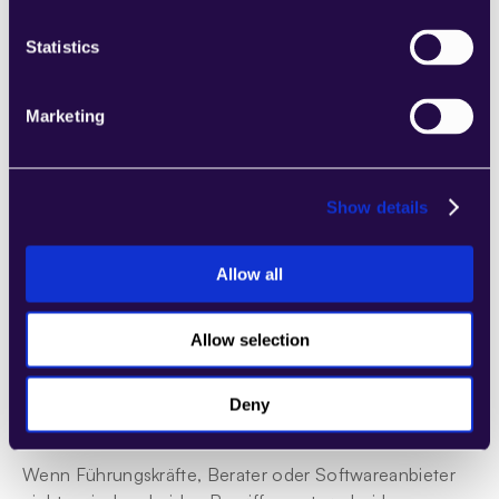
warum die beiden Begriffe nicht synonym verwendet 
werden sollten, wenn das Ziel langfristige Skalierbarkeit 
Statistics
ist.
Marketing
Kleine Wörter, große Wirkung: Warum 
diese Debatte die Strategie prägt
Show details
Es mag verlockend sein, die Debatte als akademische 
Haarspalterei abzutun, doch die Wahl der Terminologie 
beeinflusst direkt, wie Organisationen an die Einführung 
Allow all
von Technologie herangehen. Automatisierung 
vermittelt als Konzept eine zukunftsorientierte Strategie 
Allow selection
— ein Mindset von 
skalierbarer Effizienz
, Innovation 
und Resilienz. Automatizierung hingegen betont 
Deny
inkrementelle Veränderungen und technische 
Implementierung.
Wenn Führungskräfte, Berater oder Softwareanbieter 