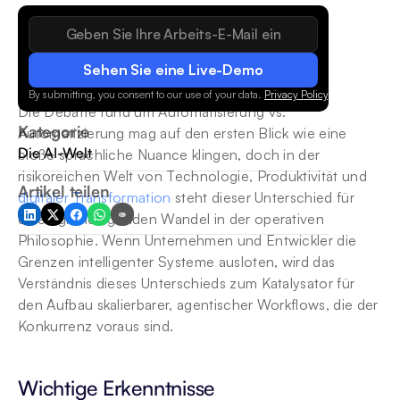
Sehen Sie eine Live-Demo
By submitting, you consent to our use of your data.
Privacy Policy
.
Die Debatte rund um Automatisierung vs. 
Kategorie
Automatizierung mag auf den ersten Blick wie eine 
Die AI-Welt
bloße sprachliche Nuance klingen, doch in der 
risikoreichen Welt von Technologie, Produktivität und 
Artikel teilen
digitaler Transformation
 steht dieser Unterschied für 
einen grundlegenden Wandel in der operativen 
Philosophie. Wenn Unternehmen und Entwickler die 
Grenzen intelligenter Systeme ausloten, wird das 
Verständnis dieses Unterschieds zum Katalysator für 
den Aufbau skalierbarer, agentischer Workflows, die der 
Konkurrenz voraus sind.
Wichtige Erkenntnisse