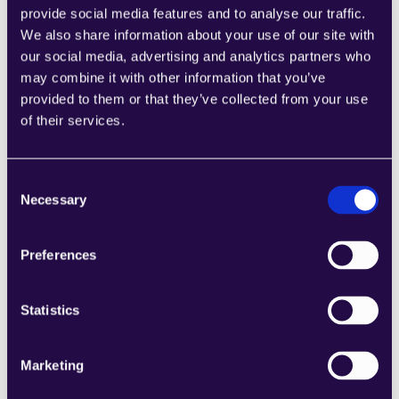
provide social media features and to analyse our traffic.
Maßgeschneiderte Integrationen 
We also share information about your use of our site with
über OpenAPI
our social media, advertising and analytics partners who
may combine it with other information that you’ve
Verbinden Sie benutzerdefinierte Systeme und interne 
provided to them or that they’ve collected from your use
APIs, indem Sie OpenAPI 3.0-Spezifikationen 
of their services.
hochladen. Beam extrahiert verfügbare Endpunkte aus 
der OpenAPI-Spezifikation und normalisiert sie in 
Aktionen, die in Fähigkeiten eingebunden werden 
Consent
können. Für die meisten Unternehmenskunden machen 
Necessary
Selection
benutzerdefinierte Integrationen etwa 80 % ihrer 
Integrationsanforderungen aus – interne APIs, 
Altsysteme und proprietäre Tools.
Preferences
OpenAPI-Spezifikationen 
hochladen
Statistics
Automatische 
Aktionsauswertung
Funktioniert wie native 
Marketing
Aktionen