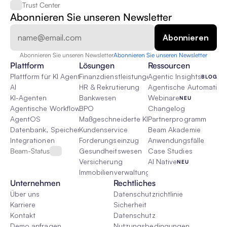
Trust Center
Abonnieren Sie unseren Newsletter
Abonnieren Sie unseren Newsletter
Abonnieren Sie unseren Newsletter
Plattform
Lösungen
Ressourcen
Plattform für KI Agenten
Finanzdienstleistungen
Agentic Insights
BLOG
AI
HR & Rekrutierung
Agentische Automatisie
KI-Agenten
Bankwesen
Webinare
NEU
Agentische Workflows
BPO
Changelog
AgentOS
Maßgeschneiderte KI-Lösungen
Partnerprogramm
Datenbank, Speicher & Rag
Kundenservice
Beam Akademie
Integrationen
Forderungseinzug
Anwendungsfälle
Beam-Status
Gesundheitswesen
Case Studies
Versicherung
AI Native
NEU
Immobilienverwaltung
Unternehmen
Rechtliches
Über uns
Datenschutzrichtlinie
Karriere
Sicherheit
Kontakt
Datenschutz
Demo anfragen
Nutzungsbedingungen