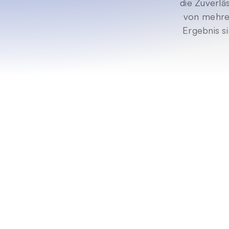
die Zuverläs
von mehrer
Ergebnis s
Kernkom
Alles,
erstellen, 
bis hin 