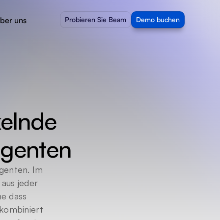
ber uns
Probieren Sie Beam
Demo buchen
elnde 
Agenten
genten. Im 
us jeder 
e dass 
kombiniert 