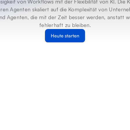
sigkeit von Workflows mit der Flexibilität von KI. Die K
en Agenten skaliert auf die Komplexität von Unterne
ind Agenten, die mit der Zeit besser werden, anstatt 
fehlerhaft zu bleiben.
Heute starten
Agent OS
petenzen für Produkt
Agenten
 was Sie benötigen, um KI-Agenten in Unternehmensgr
bereitzustellen und zu verbessern. Von graphbasierter 
zu selbstlernenden Fähigkeiten machen diese Funktio