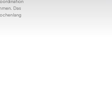
oordination 
hmen. Das 
wochenlang 
ions-AI-
öße zu 
Ausführung 
nen Beam-