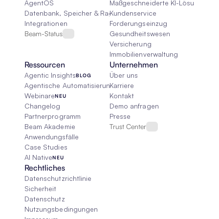
AgentOS
Maßgeschneiderte KI-Lösungen
Datenbank, Speicher & Rag
Kundenservice
Integrationen
Forderungseinzug
Beam-Status
Gesundheitswesen
Versicherung
Immobilienverwaltung
Ressourcen
Unternehmen
Agentic Insights
Über uns
BLOG
Agentische Automatisierung 101
Karriere
Webinare
Kontakt
NEU
Changelog
Demo anfragen
Partnerprogramm
Presse
Beam Akademie
Trust Center
Anwendungsfälle
Case Studies
AI Native
NEU
Rechtliches
Datenschutzrichtlinie
Sicherheit
Datenschutz
Nutzungsbedingungen