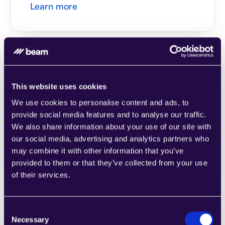
Learn more
1CRM
This website uses cookies
Kombinieren Sie Abschnitte aus einer Reihe 
We use cookies to personalise content and ads, to
von Kategorien, um Seiten einfach 
provide social media features and to analyse our traffic.
zusammenzustellen, die den 
We also share information about your use of our site with
Anforderungen Ihres wachsenden 
our social media, advertising and analytics partners who
Unternehmens entsprechen.
may combine it with other information that you’ve
Learn more
provided to them or that they’ve collected from your use
of their services.
Consent
Necessary
Selection