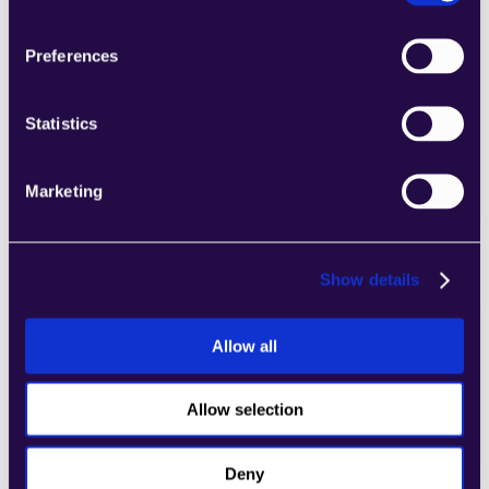
2Chat
Kombinieren Sie Abschnitte aus einer Reihe 
Preferences
von Kategorien, um Seiten einfach 
zusammenzustellen, die den 
Statistics
Anforderungen Ihres wachsenden 
Unternehmens entsprechen.
Learn more
Marketing
Show details
Allow all
2markdown
Kombinieren Sie Abschnitte aus einer Reihe 
von Kategorien, um Seiten einfach 
Allow selection
zusammenzustellen, die den 
Anforderungen Ihres wachsenden 
Deny