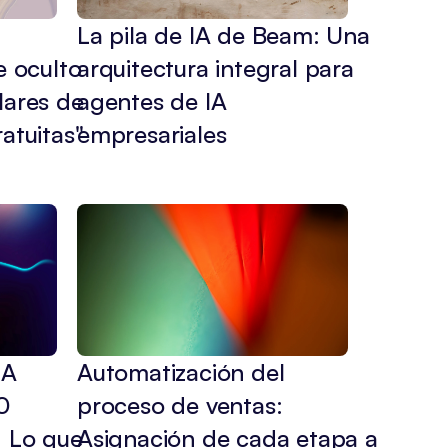
La pila de IA de Beam: Una 
 oculto 
arquitectura integral para 
ares de 
agentes de IA 
atuitas" 
empresariales
A 
Automatización del 
 
proceso de ventas: 
 Lo que 
Asignación de cada etapa a 