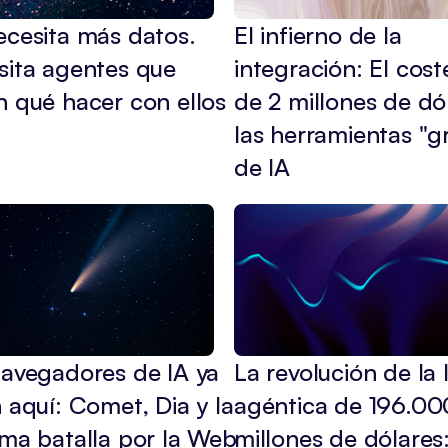
cesita más datos. 
El infierno de la 
ita agentes que 
integración: El coste
 qué hacer con ellos
de 2 millones de dól
las herramientas "gr
de IA
avegadores de IA ya 
La revolución de la I
 aquí: Comet, Dia y la 
agéntica de 196.000
ma batalla por la Web
millones de dólares: