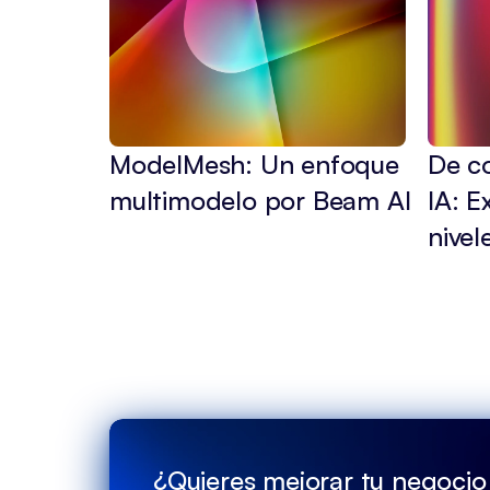
ModelMesh: Un enfoque 
De co
multimodelo por Beam AI
IA: E
nive
¿Quieres mejorar tu negocio