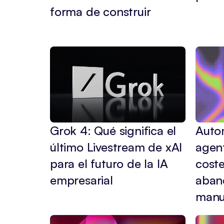
forma de construir
Grok 4: Qué significa el 
Auto
último Livestream de xAI 
agent
para el futuro de la IA 
coste
empresarial
aband
manu