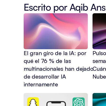
Escrito por 
Aqib Ans
El gran giro de la IA: por 
Pulso
qué el 76 % de las 
sema
multinacionales han dejado 
Cuánt
de desarrollar IA 
Nube
internamente