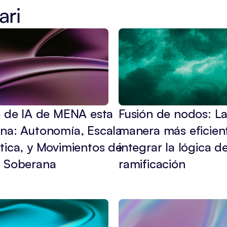
ari
 de IA de MENA esta 
Fusión de nodos: La
na: Autonomía, Escala 
manera más eficient
ica, y Movimientos de 
integrar la lógica de
 Soberana
ramificación