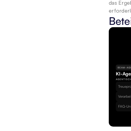
das Erge
erforderli
Bete
BEAM-AG
KI-Age
AGENTISC
Treuepr
Verarbe
FAQ-Unt