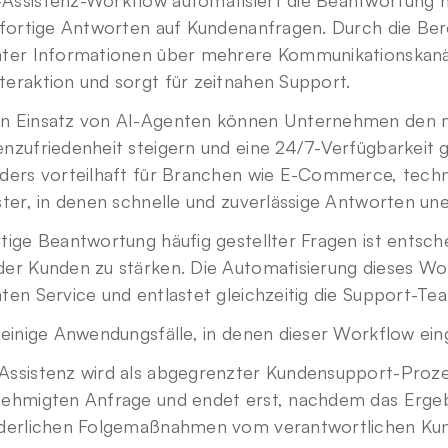
Assistenz-Workflow automatisiert die Beantwortung häu
ofortige Antworten auf Kundenanfragen. Durch die Berei
nter Informationen über mehrere Kommunikationskanäle
teraktion und sorgt für zeitnahen Support.
n Einsatz von AI-Agenten können Unternehmen den ma
enzufriedenheit steigern und eine 24/7-Verfügbarkeit 
nders vorteilhaft für Branchen wie E-Commerce, techn
ster, in denen schnelle und zuverlässige Antworten uner
tige Beantwortung häufig gestellter Fragen ist entsch
der Kunden zu stärken. Die Automatisierung dieses Wor
ten Service und entlastet gleichzeitig die Support-Te
d einige Anwendungsfälle, in denen dieser Workflow ei
Assistenz wird als abgegrenzter Kundensupport-Prozess
nehmigten Anfrage und endet erst, nachdem das Ergeb
rderlichen Folgemaßnahmen vom verantwortlichen Kun