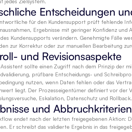
uf jedes Zielsystem.
chliche Entscheidungen u
ntwortliche für den Kundensupport prüft fehlende Inf
enausnahmen, Ergebnisse mit geringer Konfidenz und Ak
 des Kundensupports verändern. Genehmigte Fälle wer
rden zur Korrektur oder zur manuellen Bearbeitung zur
roll- und Revisionsaspekte
Assistent sollte einen Zugriff nach dem Prinzip der m
ldvalidierung, prüfbare Entscheidungs- und Schreibprot
edingung nutzen, wenn Daten fehlen oder das Vertra
wert liegt. Der Prozesseigentümer definiert vor der V
lungsversuche, Eskalation, Datenschutz und Rollback.
bnisse und Abbruchkriterien
flow endet nach der letzten freigegebenen Aktion: De
n. Er schreibt das validierte Ergebnis in das freigeg