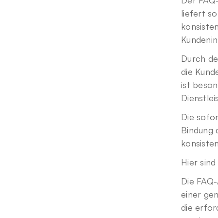
Der FAQ-
liefert s
konsiste
Kundenin
Durch de
die Kund
ist beso
Dienstlei
Die sofor
Bindung 
konsisten
Hier sin
Die FAQ-
einer ge
die erfo