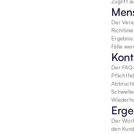
Zugriff a
Mens
Der Vera
Richtlini
Ergebnis
Fälle we
Kont
Der FAQ-
Pflichtfe
Abbruchb
Schwellen
Wiederho
Erge
Der Work
den Kunde