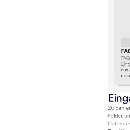
FA
FAQ-
Eing
ausz
mens
und 
Eing
Zu den e
Felder u
Datenban