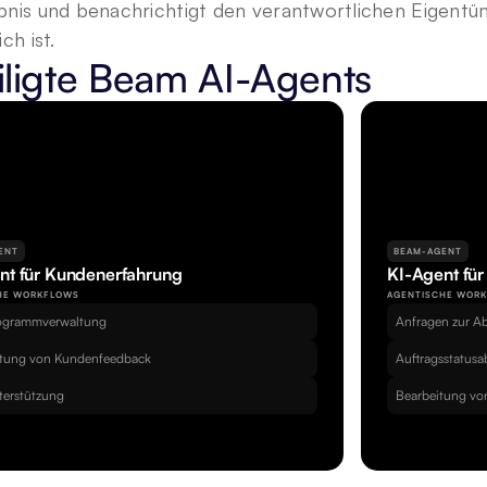
bnis und benachrichtigt den verantwortlichen Eigent
ch ist.
iligte Beam AI-Agents
ENT
BEAM-AGENT
nt für Kundenerfahrung
KI-Agent fü
HE WORKFLOWS
AGENTISCHE WOR
ogrammverwaltung
Anfragen zur 
itung von Kundenfeedback
Auftragsstatus
erstützung
Bearbeitung vo