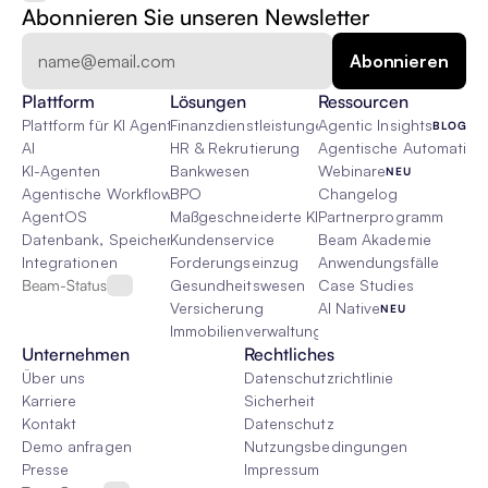
Abonnieren Sie unseren Newsletter
Plattform
Lösungen
Ressourcen
Plattform für KI Agenten
Finanzdienstleistungen
Agentic Insights
BLOG
AI
HR & Rekrutierung
Agentische Automatisie
KI-Agenten
Bankwesen
Webinare
NEU
Agentische Workflows
BPO
Changelog
AgentOS
Maßgeschneiderte KI-Lösungen
Partnerprogramm
Datenbank, Speicher & Rag
Kundenservice
Beam Akademie
Integrationen
Forderungseinzug
Anwendungsfälle
Beam-Status
Gesundheitswesen
Case Studies
Versicherung
AI Native
NEU
Immobilienverwaltung
Unternehmen
Rechtliches
Über uns
Datenschutzrichtlinie
Karriere
Sicherheit
Kontakt
Datenschutz
Demo anfragen
Nutzungsbedingungen
Presse
Impressum