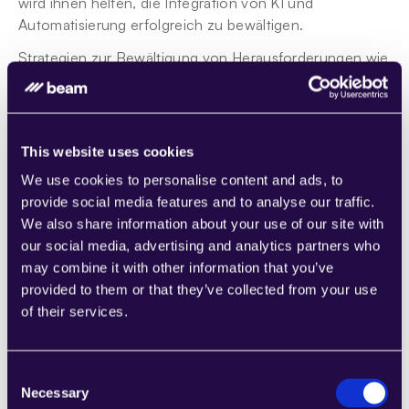
wird ihnen helfen, die Integration von KI und 
Automatisierung erfolgreich zu bewältigen.
Strategien zur Bewältigung von Herausforderungen wie 
technischen Einschränkungen, Vorurteilen und 
Datenschutzbedenken beinhalten die Umsetzung 
robuster Datenverarbeitungsverfahren. Unternehmen 
sollten auch die Informationsintegrität und die 
This website uses cookies
Genauigkeit der von KI-Systemen produzierten Inhalte 
We use cookies to personalise content and ads, to
sicherstellen.
provide social media features and to analyse our traffic.
Durch das Bleiben auf dem neuesten Stand der Technik 
We also share information about your use of our site with
und die Bereitstellung kontinuierlicher Bildung und 
our social media, advertising and analytics partners who
Schulungen können Unternehmen durch die sich 
may combine it with other information that you’ve
entwickelnde Arbeitsplatzlandschaft navigieren. Dies 
provided to them or that they’ve collected from your use
wird sicherstellen, dass ihre Belegschaft mit relevanten 
of their services.
Fähigkeiten inmitten sich ändernder 
Arbeitsmarktdynamiken ausgestattet bleibt.
Consent
Necessary
Selection