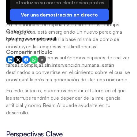
Ver una demostración en directo
En el panorama en rápida evolución de las startups 
Categoría
tecnológicas, está emergiendo un nuevo paradigma 
Estrategia empresarial
que promete reformular la base misma de cómo se 
construyen las empresas multimillonarias: 
Compartir artículo
agentes de IA
, sistemas autónomos capaces de realizar 
tareas complejas sin intervención humana, están 
destinados a convertirse en el cimiento sobre el cual se 
construirá la próxima generación de startups unicornio.
En este artículo, queremos discutir el futuro en el que 
las startups tendrán que depender de la inteligencia 
artificial y cómo Beam AI puede ayudarte en tu 
desarrollo.
Perspectivas Clave