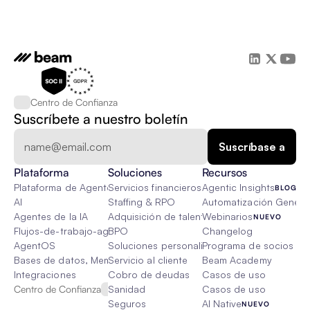
Centro de Confianza
Suscríbete a nuestro boletín
Plataforma
Soluciones
Recursos
Plataforma de Agente de IA
Servicios financieros
Agentic Insights
BLOG
AI
Staffing & RPO
Automatización Genétic
Agentes de la IA
Adquisición de talento
Webinarios
NUEVO
Flujos-de-trabajo-agenticos
BPO
Changelog
AgentOS
Soluciones personalizadas de IA
Programa de socios
Bases de datos, Memoria & Trapo
Servicio al cliente
Beam Academy
Integraciones
Cobro de deudas
Casos de uso
Centro de Confianza
Sanidad
Casos de uso
Seguros
AI Native
NUEVO