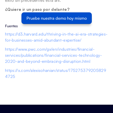
éxito sin precedentes está ahí. 
¿Quiere ir un paso por delante?
Pruebe nuestra demo hoy mismo
Fuentes
https://d3.harvard.edu/thriving-in-the-ai-era-strategies-
for-businesses-amid-abundant-expertise/
https://www.pwc.com/gx/en/industries/financial-
services/publications/financial-services-technology-
2020-and-beyond-embracing-disruption.html
https://x.com/alexisohanian/status/175275379205829
4725