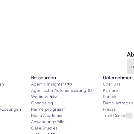
Ab
Ressourcen
Unternehmen
en
Agentic Insights
Über uns
BLOG
Agentische Automatisierung 101
Karriere
Webinare
Kontakt
NEU
Changelog
Demo anfragen
I-Lösungen
Partnerprogramm
Presse
Beam Akademie
Trust Center
Anwendungsfälle
Case Studies