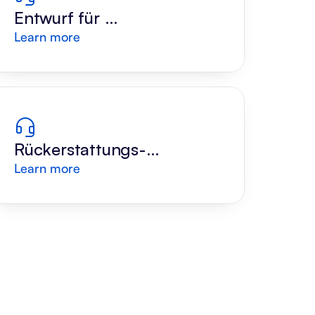
Entwurf für 
Learn more
Retourenantwort
Rückerstattungs-
Learn more
Evaluator