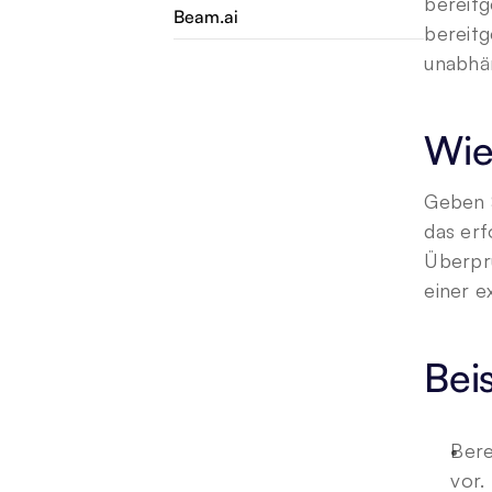
bereitg
Beam.ai
bereitg
unabhän
Wie
Geben S
das erf
Überprü
einer e
Bei
Bere
vor.