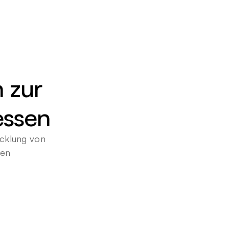
 zur 
essen
cklung von 
gen