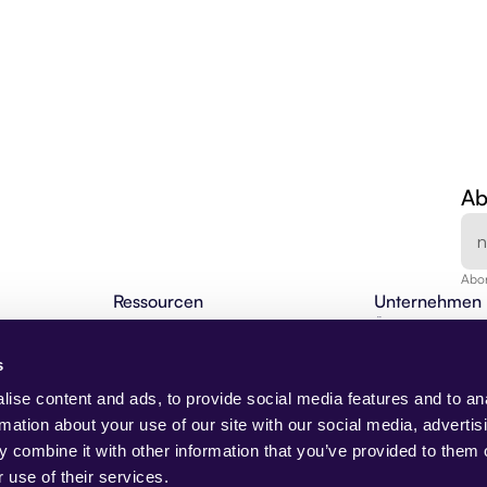
Ab
Abon
Ressourcen
Unternehmen
en
Agentic Insights
Über uns
BLOG
Agentische Automatisierung 101
Karriere
s
Webinare
Kontakt
NEU
Changelog
Demo anfragen
ise content and ads, to provide social media features and to an
I-Lösungen
Partnerprogramm
Presse
rmation about your use of our site with our social media, advertis
Beam Akademie
Trust Center
 combine it with other information that you’ve provided to them o
Anwendungsfälle
 use of their services.
Case Studies