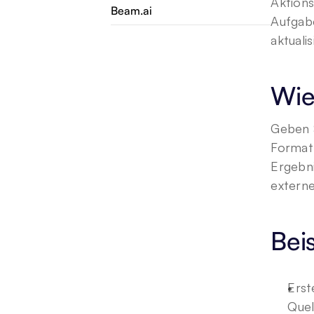
Aktions
Beam.ai
Aufgabe
aktuali
Wie
Geben S
Format 
Ergebni
externe
Bei
Erst
Quel