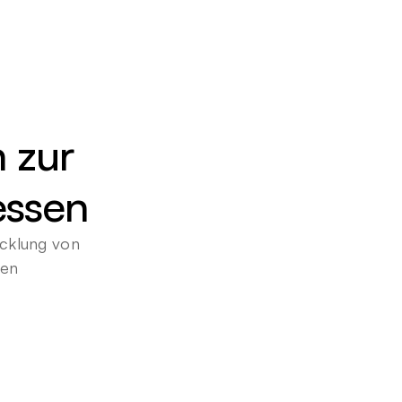
 zur 
essen
cklung von 
gen