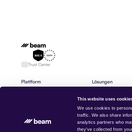
Trust Center
Plattform
Lösungen
Plattform für KI Agenten
Finanzdienstleistung
Fähigkeiten von KI-Agenten
HR & Rekrutierung
This website uses cookie
KI-Agenten
Bankwesen
Agentische Workflows
BPO
We use cookies to personal
AgentOS
Maßgeschneiderte K
traffic. We also share info
Datenbank, Speicher & Rag
Kundenservice
analytics partners who may
Integrationen
Forderungseinzug
they’ve collected from your
Beam-Status
Gesundheitswesen