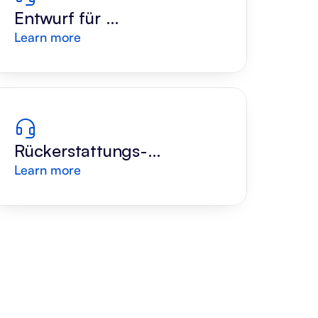
Entwurf für 
Learn more
Retourenantwort
Rückerstattungs-
Learn more
Evaluator