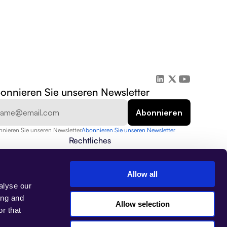
onnieren Sie unseren Newsletter
nieren Sie unseren Newsletter
Abonnieren Sie unseren Newsletter
Rechtliches
Datenschutzrichtlinie
Sicherheit
Datenschutz
Allow all
Nutzungsbedingungen
alyse our
Impressum
ing and
Allow selection
r that