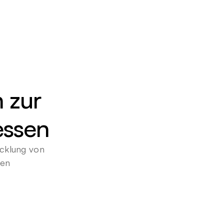
 zur 
essen
cklung von 
gen