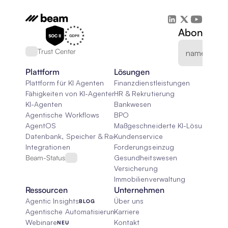
Abonnieren
Trust Center
Plattform
Lösungen
Plattform für KI Agenten
Finanzdienstleistungen
Fähigkeiten von KI-Agenten
HR & Rekrutierung
KI-Agenten
Bankwesen
Agentische Workflows
BPO
AgentOS
Maßgeschneiderte KI-Lösungen
Datenbank, Speicher & Rag
Kundenservice
Integrationen
Forderungseinzug
Beam-Status
Gesundheitswesen
Versicherung
Immobilienverwaltung
Ressourcen
Unternehmen
Agentic Insights
Über uns
BLOG
Agentische Automatisierung 101
Karriere
Webinare
Kontakt
NEU