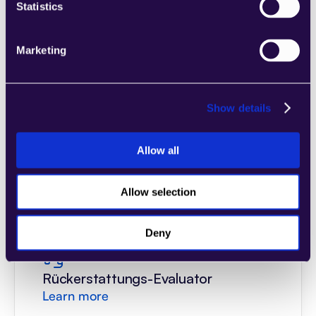
Statistics
Versandetikett erstellen
Learn more
Marketing
Show details
General Customer Support
Allow all
Learn more
Allow selection
Deny
Rückerstattungs-Evaluator
Learn more