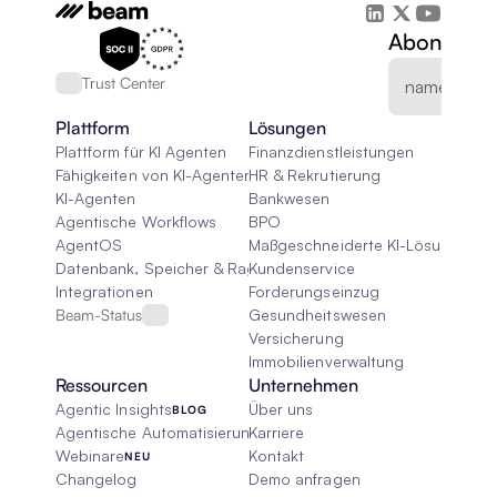
Abonnieren
Trust Center
Plattform
Lösungen
Plattform für KI Agenten
Finanzdienstleistungen
Fähigkeiten von KI-Agenten
HR & Rekrutierung
KI-Agenten
Bankwesen
Agentische Workflows
BPO
AgentOS
Maßgeschneiderte KI-Lösungen
Datenbank, Speicher & Rag
Kundenservice
Integrationen
Forderungseinzug
Beam-Status
Gesundheitswesen
Versicherung
Immobilienverwaltung
Ressourcen
Unternehmen
Agentic Insights
Über uns
BLOG
Agentische Automatisierung 101
Karriere
Webinare
Kontakt
NEU
Changelog
Demo anfragen