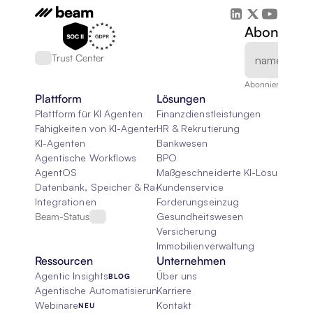
Abonnieren
Trust Center
Abonnieren Sie un
Plattform
Lösungen
Plattform für KI Agenten
Finanzdienstleistungen
Fähigkeiten von KI-Agenten
HR & Rekrutierung
KI-Agenten
Bankwesen
Agentische Workflows
BPO
AgentOS
Maßgeschneiderte KI-Lösungen
Datenbank, Speicher & Rag
Kundenservice
Integrationen
Forderungseinzug
Beam-Status
Gesundheitswesen
Versicherung
Immobilienverwaltung
Ressourcen
Unternehmen
Agentic Insights
Über uns
BLOG
Agentische Automatisierung 101
Karriere
Webinare
Kontakt
NEU