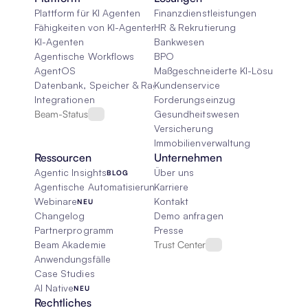
Plattform für KI Agenten
Finanzdienstleistungen
Fähigkeiten von KI-Agenten
HR & Rekrutierung
KI-Agenten
Bankwesen
Agentische Workflows
BPO
AgentOS
Maßgeschneiderte KI-Lösungen
Datenbank, Speicher & Rag
Kundenservice
Integrationen
Forderungseinzug
Beam-Status
Gesundheitswesen
Versicherung
Immobilienverwaltung
Ressourcen
Unternehmen
Agentic Insights
Über uns
BLOG
Agentische Automatisierung 101
Karriere
Webinare
Kontakt
NEU
Changelog
Demo anfragen
Partnerprogramm
Presse
Beam Akademie
Trust Center
Anwendungsfälle
Case Studies
AI Native
NEU
Rechtliches