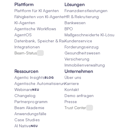
Plattform
Lösungen
Plattform für KI Agenten
Finanzdienstleistungen
Fähigkeiten von KI-Agenten
HR & Rekrutierung
KI-Agenten
Bankwesen
Agentische Workflows
BPO
AgentOS
Maßgeschneiderte KI-Lösungen
Datenbank, Speicher & Rag
Kundenservice
Integrationen
Forderungseinzug
Beam-Status
Gesundheitswesen
Versicherung
Immobilienverwaltung
Ressourcen
Unternehmen
Agentic Insights
Über uns
BLOG
Agentische Automatisierung 101
Karriere
Webinare
Kontakt
NEU
Changelog
Demo anfragen
Partnerprogramm
Presse
Beam Akademie
Trust Center
Anwendungsfälle
Case Studies
AI Native
NEU