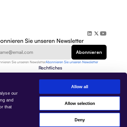
onnieren Sie unseren Newsletter
nieren Sie unseren Newsletter
Abonnieren Sie unseren Newsletter
Rechtliches
Datenschutzrichtlinie
Sicherheit
Datenschutz
Allow all
Nutzungsbedingungen
alyse our
Impressum
ing and
Allow selection
r that
Deny