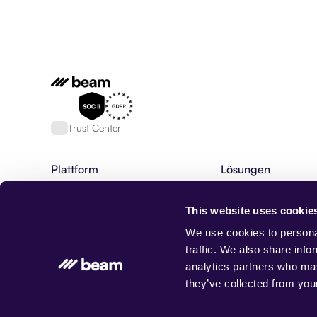
Trust Center
Plattform
Lösungen
Plattform für KI Agenten
Finanzdienstleistung
Fähigkeiten von KI-Agenten
HR & Rekrutierung
This website uses cookie
KI-Agenten
Bankwesen
Agentische Workflows
BPO
We use cookies to personal
AgentOS
Maßgeschneiderte K
traffic. We also share info
Datenbank, Speicher & Rag
Kundenservice
analytics partners who may
Integrationen
Forderungseinzug
they’ve collected from your
Beam-Status
Gesundheitswesen
Versicherung