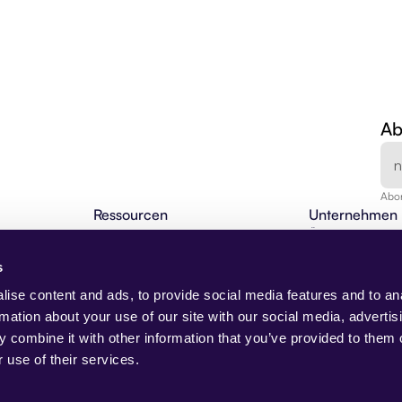
Ab
Abon
Ressourcen
Unternehmen
en
Agentic Insights
Über uns
BLOG
Agentische Automatisierung 101
Karriere
s
Webinare
Kontakt
NEU
Changelog
Demo anfragen
ise content and ads, to provide social media features and to an
I-Lösungen
Partnerprogramm
Presse
rmation about your use of our site with our social media, advertis
Beam Akademie
Trust Center
 combine it with other information that you’ve provided to them o
Anwendungsfälle
 use of their services.
Case Studies
AI Native
NEU