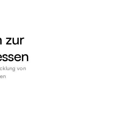
 zur 
essen
cklung von 
gen