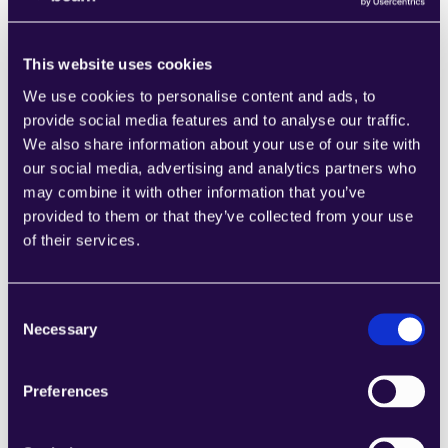
einfache Einrichtung hoch.
Aktionen- & Parameterreicher UI:
This website uses cookies
We use cookies to personalise content and ads, to
Eine geführte Einrichtung ermöglicht volle Kontrolle 
provide social media features and to analyse our traffic.
über die Aktionen:
We also share information about your use of our site with
our social media, advertising and analytics partners who
Aktionskonfiguration:
 Name (50 Zeichen) & 
may combine it with other information that you’ve
Beschreibung (200 Zeichen)
provided to them or that they’ve collected from your use
HTTP-Methoden:
 GET, POST, PUT, DELETE
of their services.
Endpunktvalidierung:
 Sicherstellt die korrekte 
Formatierung
Parameterverwaltung:
 Erkennt URL-Parameter 
Consent
automatisch, ermöglicht Anpassungen in der 
Necessary
Selection
Abfrage/im Body
Preferences
Aktionsprüfung