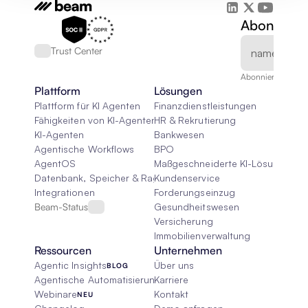
Abonnieren
Trust Center
Abonnieren Sie un
Plattform
Lösungen
Plattform für KI Agenten
Finanzdienstleistungen
Fähigkeiten von KI-Agenten
HR & Rekrutierung
KI-Agenten
Bankwesen
Agentische Workflows
BPO
AgentOS
Maßgeschneiderte KI-Lösungen
Datenbank, Speicher & Rag
Kundenservice
Integrationen
Forderungseinzug
Beam-Status
Gesundheitswesen
Versicherung
Immobilienverwaltung
Ressourcen
Unternehmen
Agentic Insights
Über uns
BLOG
Agentische Automatisierung 101
Karriere
Webinare
Kontakt
NEU