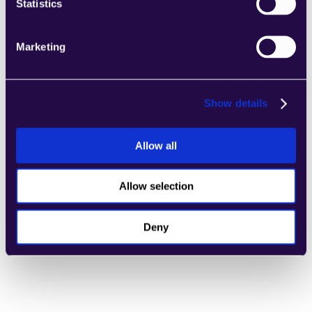
Statistics
Echte API-Antworten:
 Testen Sie jede Aktion 
jederzeit und erhalten Sie echte API-Antworten.
Marketing
Authentifizierungsunterstützung:
 API-Key & 
Basisauthentifizierung werden zur Authentifizierung 
unterstützt.
Fehlersuche:
 Sehen Sie den Status und 
Show details
Antwortdaten für eine einfachere Fehlersuche an.
Allow all
Aktionskontrolle
Allow selection
Aktivieren/deaktivieren Sie Aktionen dynamisch.
Warnhinweise erscheinen, wenn Aktionen gelöscht 
Deny
werden, die von Agenten verwendet werden.