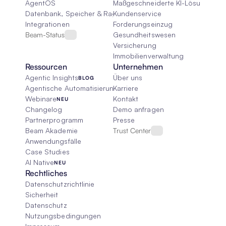
AgentOS
Maßgeschneiderte KI-Lösungen
Datenbank, Speicher & Rag
Kundenservice
Integrationen
Forderungseinzug
Beam-Status
Gesundheitswesen
Versicherung
Immobilienverwaltung
Ressourcen
Unternehmen
Agentic Insights
Über uns
BLOG
Agentische Automatisierung 101
Karriere
Webinare
Kontakt
NEU
Changelog
Demo anfragen
Partnerprogramm
Presse
Beam Akademie
Trust Center
Anwendungsfälle
Case Studies
AI Native
NEU
Rechtliches
Datenschutzrichtlinie
Sicherheit
Datenschutz
Nutzungsbedingungen