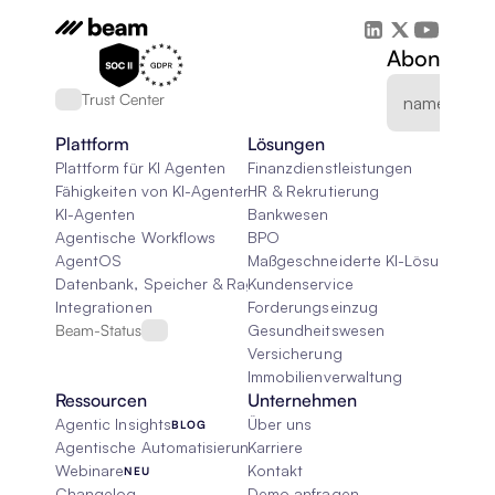
Abonnieren
Trust Center
Plattform
Lösungen
Plattform für KI Agenten
Finanzdienstleistungen
Fähigkeiten von KI-Agenten
HR & Rekrutierung
KI-Agenten
Bankwesen
Agentische Workflows
BPO
AgentOS
Maßgeschneiderte KI-Lösungen
Datenbank, Speicher & Rag
Kundenservice
Integrationen
Forderungseinzug
Beam-Status
Gesundheitswesen
Versicherung
Immobilienverwaltung
Ressourcen
Unternehmen
Agentic Insights
Über uns
BLOG
Agentische Automatisierung 101
Karriere
Webinare
Kontakt
NEU
Changelog
Demo anfragen