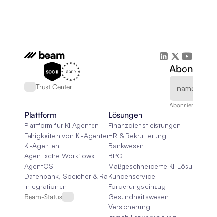
Abonnieren
Trust Center
Abonnieren Sie un
Plattform
Lösungen
Plattform für KI Agenten
Finanzdienstleistungen
Fähigkeiten von KI-Agenten
HR & Rekrutierung
KI-Agenten
Bankwesen
Agentische Workflows
BPO
AgentOS
Maßgeschneiderte KI-Lösungen
Datenbank, Speicher & Rag
Kundenservice
Integrationen
Forderungseinzug
Beam-Status
Gesundheitswesen
Versicherung
Immobilienverwaltung