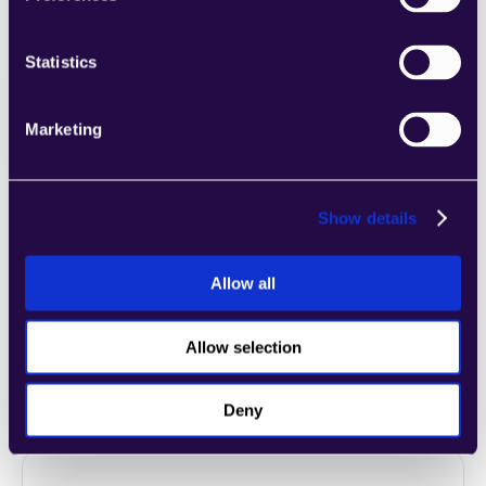
Unternehmens entsprechen.
Learn more
Statistics
Marketing
2markdown
Show details
Kombinieren Sie Abschnitte aus einer Reihe 
von Kategorien, um Seiten einfach 
Allow all
zusammenzustellen, die den 
Anforderungen Ihres wachsenden 
Unternehmens entsprechen.
Allow selection
Learn more
Deny