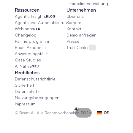
Immobilienverwaltung
Ressourcen
Unternehmen
Agentic Insights
Über uns
BLOG
Agentische Automatisierung 101
Karriere
Webinare
Kontakt
NEU
Changelog
Demo anfragen
Partnerprogramm
Presse
Beam Akademie
Trust Center
Anwendungsfälle
Case Studies
AI Native
NEU
Rechtliches
Datenschutzrichtlinie
Sicherheit
Datenschutz
Nutzungsbedingungen
Impressum
Select Language
© Beam AI. Alle Rechte vorbehalten 2026
DE