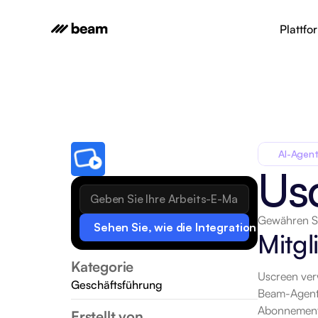
Plattfo
AI-Agent
Us
Gewähren Si
Sehen Sie, wie die Integration funktionie
Mitgl
Kategorie
Uscreen verw
Geschäftsführung
Beam-Agent 
Abonnements
Erstellt von