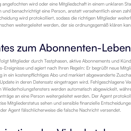
 angefochten wird oder eine Mitgliedschaft in einem unklaren Statu
 und benachrichtigt eine Person, anstatt versehentlich einen za
cheidung wird protokolliert, sodass die richtigen Mitglieder weit
nschen weitergeleitet werden, der sie ordnungsgemäß klären kan
tes zum Abonnenten-Lebens
folgt Mitglieder durch Testphasen, aktive Abonnements und Kündi
-Ereignisse und agiert nach Ihren Regeln: Er begrüßt neue Mitglie
in ein kostenpflichtiges Abo und markiert abgewanderte Zusc
 Update in deren Datensatz eingetragen wird. Fehlgeschlagene Ve
 Wiederholungsfensters werden automatisch abgewickelt, währen
nträge an eine Person weitergeleitet werden. Der Agent protokolli
ise Mitgliederstatus sehen und sensible finanzielle Entscheidung
 der Agent fälschlicherweise die falsche Nachricht versendet.