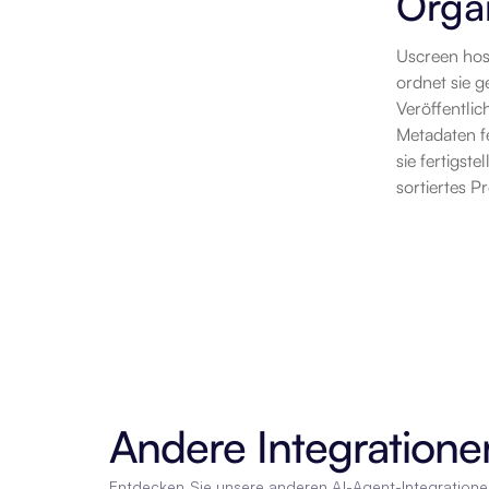
Organ
Uscreen host
ordnet sie g
Veröffentlic
Metadaten f
sie fertigst
sortiertes 
Andere Integratione
Entdecken Sie unsere anderen AI-Agent-Integration