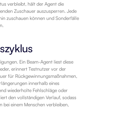
s verbleibt, hält der Agent die 
hlenden Zuschauer auszusperren. Jede 
erhin zuschauen können und Sonderfälle 
n.
zyklus
gungen. Ein Beam-Agent liest diese 
der, erinnert Testnutzer vor der 
hauer für Rückgewinnungsmaßnahmen, 
rlängerungen innerhalb eines 
d wiederholte Fehlschläge oder 
ert den vollständigen Verlauf, sodass 
en bei einem Menschen verbleiben, 