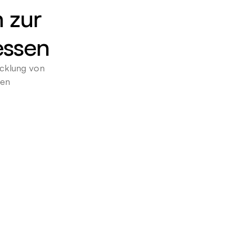
 zur 
essen
cklung von 
gen