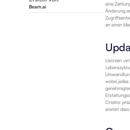
eine Zahlung
Beam.ai
Änderung an
Zugriffsents
an einen Me
Upda
Uscreen ver
Lebenszyklus
Umwandlung 
wobei jedes
genehmigten
Erstattungsa
Creator präz
anstatt dass