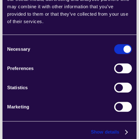
may combine it with other information that you’ve
1CRM
provided to them or that they’ve collected from your use
Kombinieren Sie Abschnitte aus einer Reihe 
of their services.
von Kategorien, um Seiten einfach 
zusammenzustellen, die den 
Consent
Anforderungen Ihres wachsenden 
Necessary
Selection
Unternehmens entsprechen.
Learn more
Preferences
Statistics
2Chat
Marketing
Kombinieren Sie Abschnitte aus einer Reihe 
von Kategorien, um Seiten einfach 
zusammenzustellen, die den 
Show details
Anforderungen Ihres wachsenden 