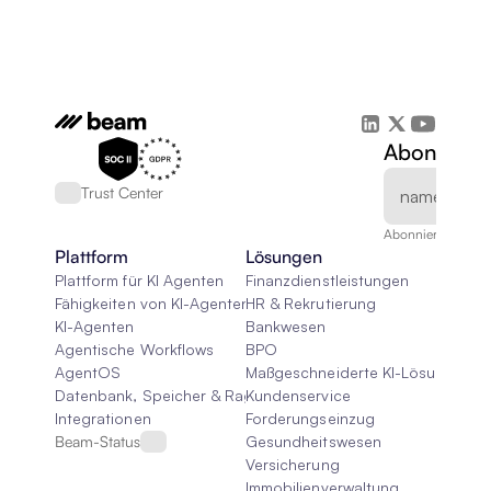
Abonnieren
Trust Center
Abonnieren Sie un
Plattform
Lösungen
Plattform für KI Agenten
Finanzdienstleistungen
Fähigkeiten von KI-Agenten
HR & Rekrutierung
KI-Agenten
Bankwesen
Agentische Workflows
BPO
AgentOS
Maßgeschneiderte KI-Lösungen
Datenbank, Speicher & Rag
Kundenservice
Integrationen
Forderungseinzug
Beam-Status
Gesundheitswesen
Versicherung
Immobilienverwaltung