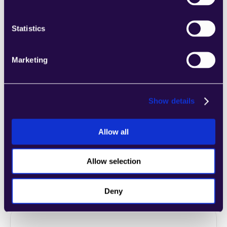
Unternehmens entsprechen.
Learn more
Statistics
Marketing
2markdown
Show details
Kombinieren Sie Abschnitte aus einer Reihe 
von Kategorien, um Seiten einfach 
Allow all
zusammenzustellen, die den 
Anforderungen Ihres wachsenden 
Unternehmens entsprechen.
Allow selection
Learn more
Deny