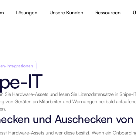
rm
Lösungen
Unsere Kunden
Ressourcen
Ü
en-Integrationen
pe-IT
en Sie Hardware-Assets und lesen Sie Lizenzdatensätze in Snipe-I
rt
ng von Geräten an Mitarbeiter und Warnungen bei bald ablaufend
.
en.
hecken und Auschecken von 
asst Hardware-Assets und wer diese besitzt. Wenn ein Onboarding