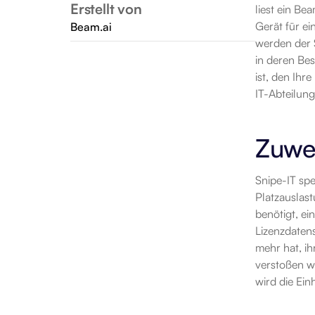
Erstellt von
liest ein Be
Gerät für ei
Beam.ai
werden der S
in deren Bes
ist, den Ihr
IT-Abteilun
Zuwe
Snipe-IT spe
Platzauslast
benötigt, ei
Lizenzdatens
mehr hat, ih
verstoßen w
wird die Ein