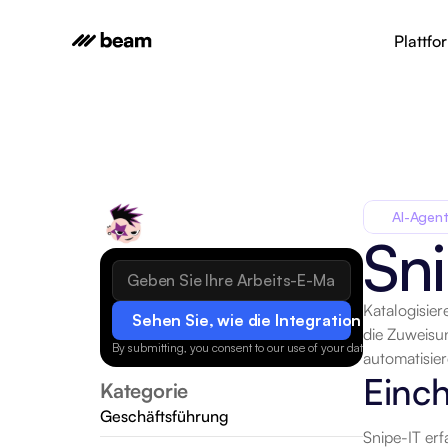
Plattfo
AI-Agent
Sni
Katalogisier
Sehen Sie, wie die Integration funktionie
die Zuweisu
By submitting, you consent to our use of your data.
Privacy Policy
automatisier
Einc
Kategorie
Geschäftsführung
Snipe-IT erf