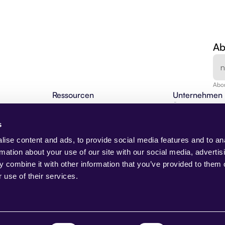
Ab
Abon
Ressourcen
Unternehmen
en
Agentic Insights
Über uns
BLOG
Agentische Automatisierung 101
Karriere
s
Webinare
Kontakt
NEU
Changelog
Demo anfragen
ise content and ads, to provide social media features and to an
I-Lösungen
Partnerprogramm
Presse
rmation about your use of our site with our social media, advertis
Beam Akademie
Trust Center
 combine it with other information that you’ve provided to them o
Anwendungsfälle
 use of their services.
Case Studies
AI Native
NEU
g