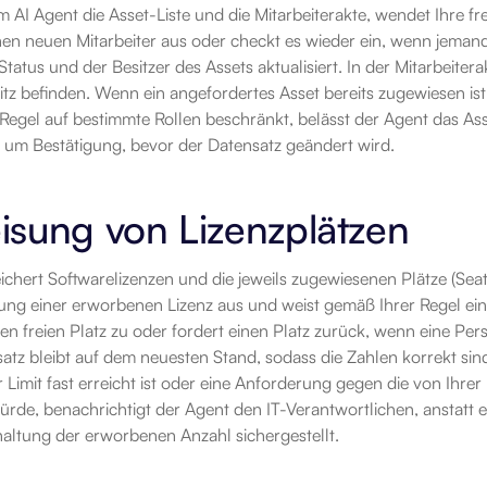
am AI Agent die Asset-Liste und die Mitarbeiterakte, wendet Ihre f
nen neuen Mitarbeiter aus oder checkt es wieder ein, wenn jeman
tatus und der Besitzer des Assets aktualisiert. In der Mitarbeiter
itz befinden. Wenn ein angefordertes Asset bereits zugewiesen ist,
e Regel auf bestimmte Rollen beschränkt, belässt der Agent das Asse
g um Bestätigung, bevor der Datensatz geändert wird.
isung von Lizenzplätzen
ichert Softwarelizenzen und die jeweils zugewiesenen Plätze (Seats)
ung einer erworbenen Lizenz aus und weist gemäß Ihrer Regel ein
nen freien Platz zu oder fordert einen Platz zurück, wenn eine Pe
atz bleibt auf dem neuesten Stand, sodass die Zahlen korrekt sind
r Limit fast erreicht ist oder eine Anforderung gegen die von Ihr
ürde, benachrichtigt der Agent den IT-Verantwortlichen, anstatt
haltung der erworbenen Anzahl sichergestellt.