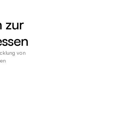
 zur 
essen
cklung von 
gen