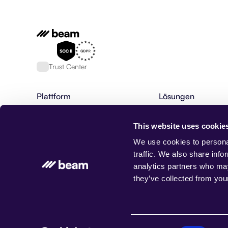
Trust Center
Plattform
Lösungen
Plattform für KI Agenten
Finanzdienstleistung
Fähigkeiten von KI-Agenten
HR & Rekrutierung
This website uses cookie
KI-Agenten
Bankwesen
Agentische Workflows
BPO
We use cookies to personal
AgentOS
Maßgeschneiderte K
traffic. We also share info
Datenbank, Speicher & Rag
Kundenservice
analytics partners who may
Integrationen
Forderungseinzug
they’ve collected from your
Beam-Status
Gesundheitswesen
Versicherung
Immobilienverwaltun
© Beam AI. Alle Rechte vorbehalten 2026
Consent