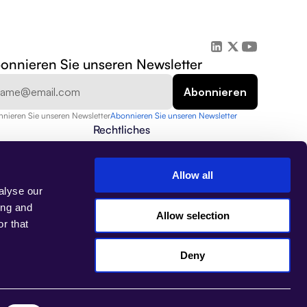
onnieren Sie unseren Newsletter
nieren Sie unseren Newsletter
Abonnieren Sie unseren Newsletter
Rechtliches
Datenschutzrichtlinie
Sicherheit
Datenschutz
Allow all
Nutzungsbedingungen
alyse our
Impressum
ing and
Allow selection
r that
Deny
Select Language
DE