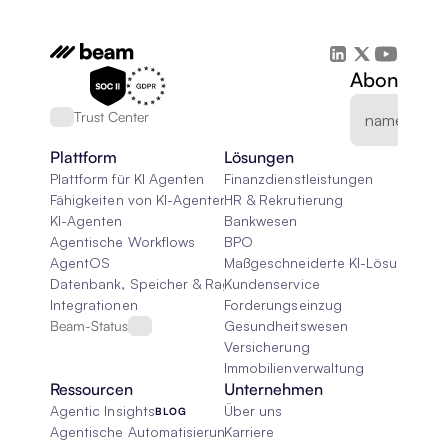
Abonnieren
Trust Center
Plattform
Lösungen
Plattform für KI Agenten
Finanzdienstleistungen
Fähigkeiten von KI-Agenten
HR & Rekrutierung
KI-Agenten
Bankwesen
Agentische Workflows
BPO
AgentOS
Maßgeschneiderte KI-Lösungen
Datenbank, Speicher & Rag
Kundenservice
Integrationen
Forderungseinzug
Beam-Status
Gesundheitswesen
Versicherung
Immobilienverwaltung
Ressourcen
Unternehmen
Agentic Insights
Über uns
BLOG
Agentische Automatisierung 101
Karriere