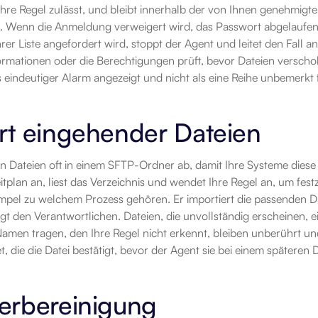
Ihre Regel zulässt, und bleibt innerhalb der von Ihnen genehmigte
t. Wenn die Anmeldung verweigert wird, das Passwort abgelaufen z
rer Liste angefordert wird, stoppt der Agent und leitet den Fall an 
rmationen oder die Berechtigungen prüft, bevor Dateien verscho
s eindeutiger Alarm angezeigt und nicht als eine Reihe unbemerk
rt eingehender Dateien
en Dateien oft in einem SFTP-Ordner ab, damit Ihre Systeme dies
itplan an, liest das Verzeichnis und wendet Ihre Regel an, um fe
mpel zu welchem Prozess gehören. Er importiert die passenden Dat
gt den Verantwortlichen. Dateien, die unvollständig erscheinen, e
Namen tragen, den Ihre Regel nicht erkennt, bleiben unberührt un
et, die die Datei bestätigt, bevor der Agent sie bei einem späteren 
erbereinigung