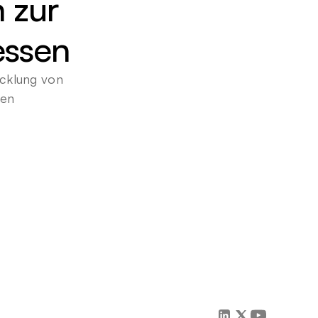
 zur 
essen
cklung von 
gen