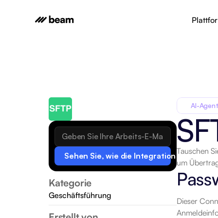
Plattfo
AI-Agent
SF
Tauschen Si
Sehen Sie, wie die Integration funktionie
um Übertrag
Pass
Kategorie
Geschäftsführung
Dieser Conn
Anmeldeinfor
Erstellt von