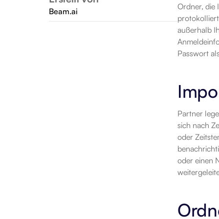
Ordner, die 
Beam.ai
protokollier
außerhalb Ih
Anmeldeinfo
Passwort al
Impo
Partner leg
sich nach Ze
oder Zeitste
benachrichti
oder einen 
weitergeleit
Ordn