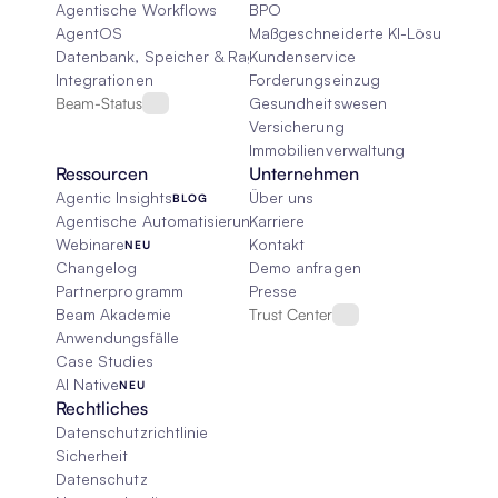
Agentische Workflows
BPO
AgentOS
Maßgeschneiderte KI-Lösungen
Datenbank, Speicher & Rag
Kundenservice
Integrationen
Forderungseinzug
Beam-Status
Gesundheitswesen
Versicherung
Immobilienverwaltung
Ressourcen
Unternehmen
Agentic Insights
Über uns
BLOG
Agentische Automatisierung 101
Karriere
Webinare
Kontakt
NEU
Changelog
Demo anfragen
Partnerprogramm
Presse
Beam Akademie
Trust Center
Anwendungsfälle
Case Studies
AI Native
NEU
Rechtliches
Datenschutzrichtlinie
Sicherheit
Datenschutz