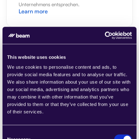
Unternehmens entsprechen.
Learn more
This website uses cookies
1CRM
We use cookies to personalise content and ads, to
Kombinieren Sie Abschnitte aus einer Reihe 
provide social media features and to analyse our traffic.
von Kategorien, um Seiten einfach 
We also share information about your use of our site with
zusammenzustellen, die den 
our social media, advertising and analytics partners who
Anforderungen Ihres wachsenden 
may combine it with other information that you’ve
Unternehmens entsprechen.
provided to them or that they’ve collected from your use
Learn more
of their services.
Consent