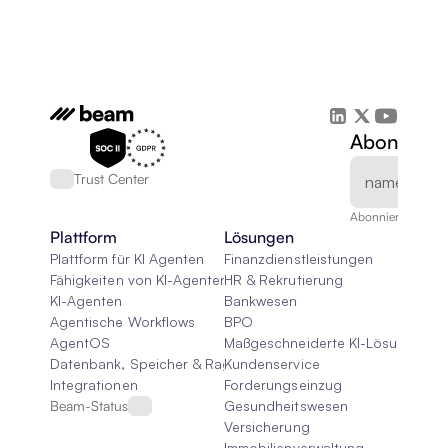
Abonnieren
Trust Center
Abonnieren Sie un
Plattform
Lösungen
Plattform für KI Agenten
Finanzdienstleistungen
Fähigkeiten von KI-Agenten
HR & Rekrutierung
KI-Agenten
Bankwesen
Agentische Workflows
BPO
AgentOS
Maßgeschneiderte KI-Lösungen
Datenbank, Speicher & Rag
Kundenservice
Integrationen
Forderungseinzug
Beam-Status
Gesundheitswesen
Versicherung
Immobilienverwaltung