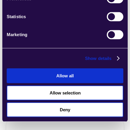
Unternehmens entsprechen.
Learn more
Statistics
Marketing
2markdown
Show details
Kombinieren Sie Abschnitte aus einer Reihe 
von Kategorien, um Seiten einfach 
Allow all
zusammenzustellen, die den 
Anforderungen Ihres wachsenden 
Unternehmens entsprechen.
Allow selection
Learn more
Deny