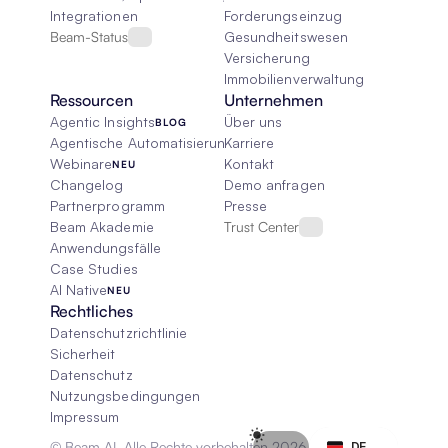
Integrationen
Forderungseinzug
Beam-Status
Gesundheitswesen
Versicherung
Immobilienverwaltung
Ressourcen
Unternehmen
Agentic Insights
Über uns
BLOG
Agentische Automatisierung 101
Karriere
Webinare
Kontakt
NEU
Changelog
Demo anfragen
Partnerprogramm
Presse
Beam Akademie
Trust Center
Anwendungsfälle
Case Studies
AI Native
NEU
Rechtliches
Datenschutzrichtlinie
Sicherheit
Datenschutz
Nutzungsbedingungen
Impressum
Select Language
© Beam AI. Alle Rechte vorbehalten 2026
DE