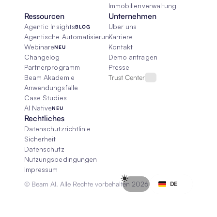
Immobilienverwaltung
Ressourcen
Unternehmen
Agentic Insights
Über uns
BLOG
Agentische Automatisierung 101
Karriere
Webinare
Kontakt
NEU
Changelog
Demo anfragen
Partnerprogramm
Presse
Beam Akademie
Trust Center
Anwendungsfälle
Case Studies
AI Native
NEU
Rechtliches
Datenschutzrichtlinie
Sicherheit
Datenschutz
Nutzungsbedingungen
Impressum
Select Language
© Beam AI. Alle Rechte vorbehalten 2026
DE