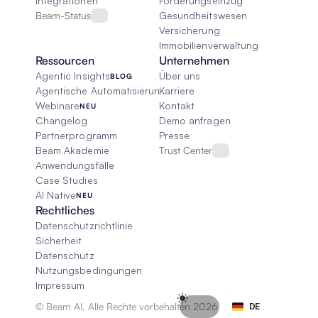
Integrationen
Forderungseinzug
Beam-Status
Gesundheitswesen
Versicherung
Immobilienverwaltung
Ressourcen
Unternehmen
Agentic Insights
Über uns
BLOG
Agentische Automatisierung 101
Karriere
Webinare
Kontakt
NEU
Changelog
Demo anfragen
Partnerprogramm
Presse
Beam Akademie
Trust Center
Anwendungsfälle
Case Studies
AI Native
NEU
Rechtliches
Datenschutzrichtlinie
Sicherheit
Datenschutz
Nutzungsbedingungen
Impressum
Select Language
© Beam AI. Alle Rechte vorbehalten 2026
DE