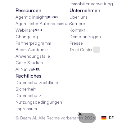
Immobilienverwaltung
Ressourcen
Unternehmen
Agentic Insights
Über uns
BLOG
Agentische Automatisierung 101
Karriere
Webinare
Kontakt
NEU
Changelog
Demo anfragen
Partnerprogramm
Presse
Beam Akademie
Trust Center
Anwendungsfälle
Case Studies
AI Native
NEU
Rechtliches
Datenschutzrichtlinie
Sicherheit
Datenschutz
Nutzungsbedingungen
Impressum
Select Language
© Beam AI. Alle Rechte vorbehalten 2026
DE