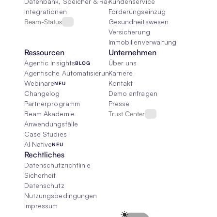
Datenbank, Speicher & Rag
Kundenservice
Integrationen
Forderungseinzug
Beam-Status
Gesundheitswesen
Versicherung
Immobilienverwaltung
Ressourcen
Unternehmen
Agentic Insights
Über uns
BLOG
Agentische Automatisierung 101
Karriere
Webinare
Kontakt
NEU
Changelog
Demo anfragen
Partnerprogramm
Presse
Beam Akademie
Trust Center
Anwendungsfälle
Case Studies
AI Native
NEU
Rechtliches
Datenschutzrichtlinie
Sicherheit
Datenschutz
Nutzungsbedingungen
Impressum
Select Language