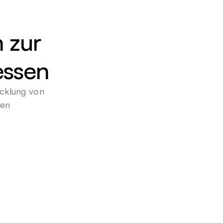
 zur 
essen
cklung von 
gen