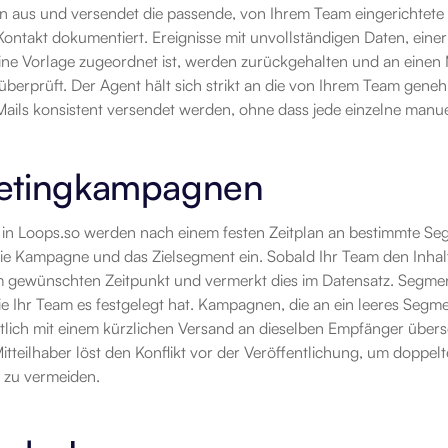
n aus und versendet die passende, von Ihrem Team eingerichtete 
Kontakt dokumentiert. Ereignisse mit unvollständigen Daten, einer 
ne Vorlage zugeordnet ist, werden zurückgehalten und an einen M
überprüft. Der Agent hält sich strikt an die von Ihrem Team gene
ails konsistent versendet werden, ohne dass jede einzelne manue
etingkampagnen
n Loops.so werden nach einem festen Zeitplan an bestimmte Segm
die Kampagne und das Zielsegment ein. Sobald Ihr Team den Inhalt
 gewünschten Zeitpunkt und vermerkt dies im Datensatz. Segment
e Ihr Team es festgelegt hat. Kampagnen, die an ein leeres Segmen
itlich mit einem kürzlichen Versand an dieselben Empfänger über
tteilhaber löst den Konflikt vor der Veröffentlichung, um doppelt
zu vermeiden.