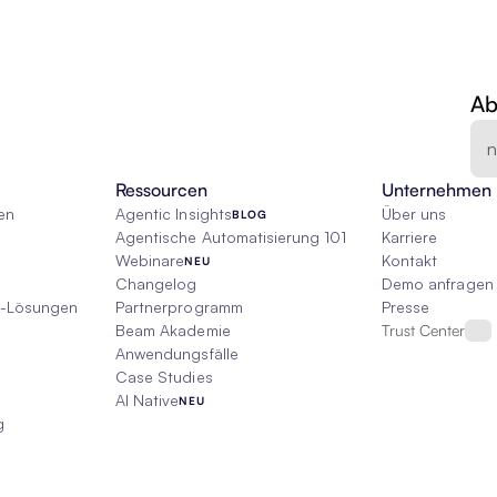
Ab
Ressourcen
Unternehmen
en
Agentic Insights
Über uns
BLOG
Agentische Automatisierung 101
Karriere
Webinare
Kontakt
NEU
Changelog
Demo anfragen
I-Lösungen
Partnerprogramm
Presse
Beam Akademie
Trust Center
Anwendungsfälle
Case Studies
AI Native
NEU
g