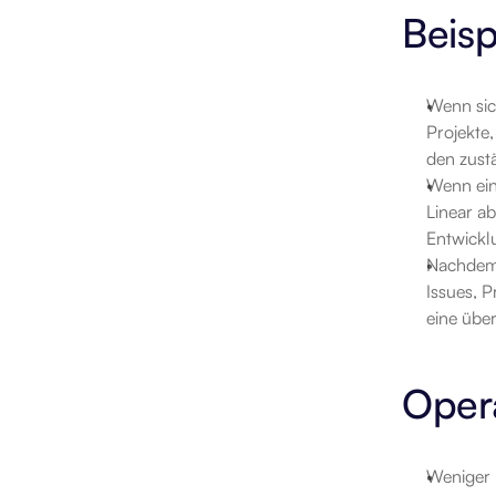
Beisp
Wenn sich
Projekte,
den zust
Wenn ein
Linear ab
Entwickl
Nachdem 
Issues, P
eine übe
Opera
Weniger 