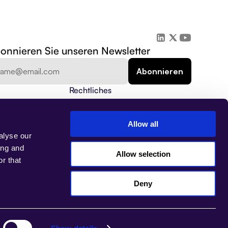
onnieren Sie unseren Newsletter
Rechtliches
Datenschutzrichtlinie
Sicherheit
Datenschutz
Allow all
Nutzungsbedingungen
alyse our
Impressum
ing and
Allow selection
r that
Deny
Select Language
DE