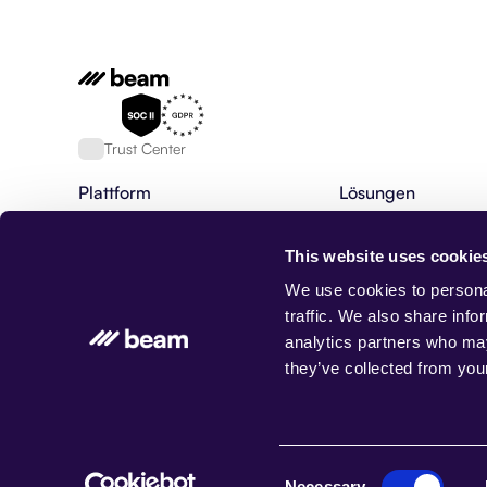
Trust Center
Plattform
Lösungen
Plattform für KI Agenten
Finanzdienstleistung
Fähigkeiten von KI-Agenten
HR & Rekrutierung
This website uses cookie
KI-Agenten
Bankwesen
Agentische Workflows
BPO
We use cookies to personal
AgentOS
Maßgeschneiderte K
traffic. We also share info
Datenbank, Speicher & Rag
Kundenservice
analytics partners who may
Integrationen
Forderungseinzug
they’ve collected from your
Beam-Status
Gesundheitswesen
Versicherung
Immobilienverwaltun
© Beam AI. Alle Rechte vorbehalten 2026
Consent
Necessary