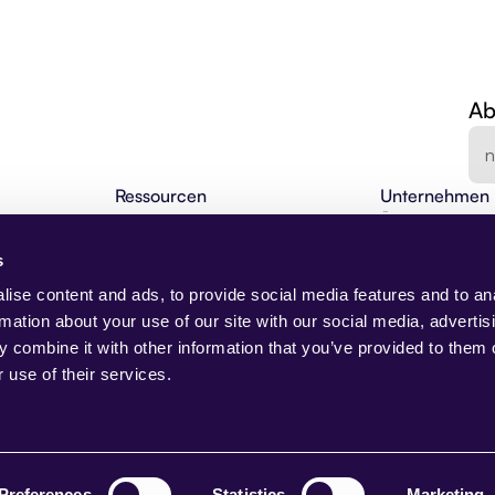
Ab
Ressourcen
Unternehmen
en
Agentic Insights
Über uns
BLOG
Agentische Automatisierung 101
Karriere
s
Webinare
Kontakt
NEU
Changelog
Demo anfragen
ise content and ads, to provide social media features and to an
I-Lösungen
Partnerprogramm
Presse
rmation about your use of our site with our social media, advertis
Beam Akademie
Trust Center
 combine it with other information that you’ve provided to them o
Anwendungsfälle
 use of their services.
Case Studies
AI Native
NEU
g
Preferences
Statistics
Marketing