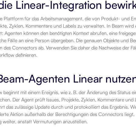
ie Linear-Integration bewirk
ine Plattform für das Arbeitsmanagement, die von Produkt- und E
ekte, Zyklen, Kommentare und Labels zu verwalten. In Beam wird e
t: Agenten können den benötigten Kontext abrufen, eine freigeg
he Fälle an eine Person übergeben. Die genauen Objekte und Be
on des Connectors ab. Verwenden Sie daher die Nachweise der Fäh
rkflow definieren.
Beam-Agenten Linear nutze
 beginnt mit einem Ereignis, wie z. B. der Änderung des Status ei
chen. Der Agent prüft Issues, Projekte, Zyklen, Kommentare und 
hrt das zulässige Update durch und protokolliert das Ergebnis. W
erte Aktion außerhalb der Berechtigungen des Connectors liegt, le
 weiter, anstatt Vermutungen anzustellen.