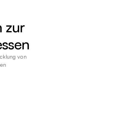
 zur 
essen
cklung von 
gen