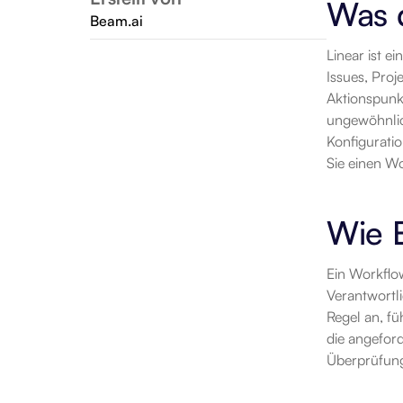
Was d
Beam.ai
Linear ist e
Issues, Proj
Aktionspunk
ungewöhnlic
Konfigurati
Sie einen Wo
Wie 
Ein Workflow
Verantwortli
Regel an, fü
die angeford
Überprüfung