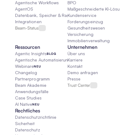
Agentische Workflows
BPO
AgentOS
Maßgeschneiderte KI-Lösungen
Datenbank, Speicher & Rag
Kundenservice
Integrationen
Forderungseinzug
Beam-Status
Gesundheitswesen
Versicherung
Immobilienverwaltung
Ressourcen
Unternehmen
Agentic Insights
Über uns
BLOG
Agentische Automatisierung 101
Karriere
Webinare
Kontakt
NEU
Changelog
Demo anfragen
Partnerprogramm
Presse
Beam Akademie
Trust Center
Anwendungsfälle
Case Studies
AI Native
NEU
Rechtliches
Datenschutzrichtlinie
Sicherheit
Datenschutz